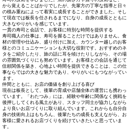
から覚えることばかりでしたが、先輩方の丁寧な指導と日々
の積み重ねによって着実に成長することができました。そし
て現在では板長を任されるまでになり、自身の成長とともに
大きなやりがいを感じています。
一貫の寿司と会話で、お客様に特別な時間を提供する
寿司職人の仕事は、寿司を握ることだけではありません。食
材の管理や仕込み、盛り付けに加え、カウンター越しのお客
様とのコミュニケーションも大切な役割です。おすすめのネ
タをご紹介したり、旅の話に耳を傾けたりしながら、その場
の雰囲気づくりにも努めています。お客様との会話を通じて
信頼関係を築き、心地よい時間を提供できることは、この仕
事ならではの大きな魅力であり、やりがいにもつながってい
ます。
仲間とともに、お店の価値を創り上げる喜び
現在は板長として、後輩の育成や店舗全体の運営にも携わっ
ています。「わたつみ」には、経験や年齢に関係なく挑戦を
後押ししてくれる風土があり、スタッフ同士が協力しながら
より良いお店づくりに取り組んでいます。これからも自分自
身の技術向上はもちろん、後輩たちの成長も支えながら、お
客様に愛されるお店づくりを続けていきたいと思っていま
す。