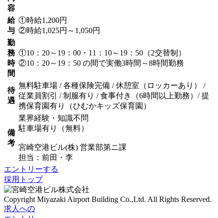
容
給
①時給1,200円
与
②時給1,025円～1,050円
勤
務
①10：20～19：00・11：10～19：50（2交替制）
時
②10：20～19：50 の間で実働3時間～8時間勤務
間
無料駐車場 / 各種保険完備 / 休憩室（ロッカーあり） /
待
従業員割引 / 制服有り / 食事付き（6時間以上勤務）/ 提
遇
携保育園有り（ひむかキッズ保育園）
業界経験・知識不問
駐車場有り（無料）
備
考
宮崎空港ビル(株) 営業部第ニ課
担当：前田・李
エントリーする
採用トップ
Copyright
Miyazaki Airport Building Co.,Ltd.
All Rights Reserved.
求人への