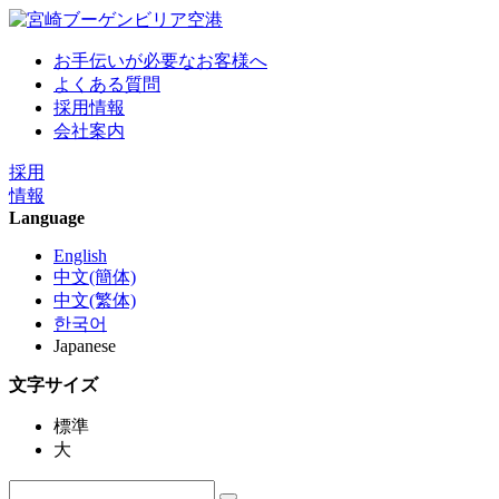
お手伝いが必要なお客様へ
よくある質問
採用情報
会社案内
採用
情報
Language
English
中文(簡体)
中文(繁体)
한국어
Japanese
文字サイズ
標準
大