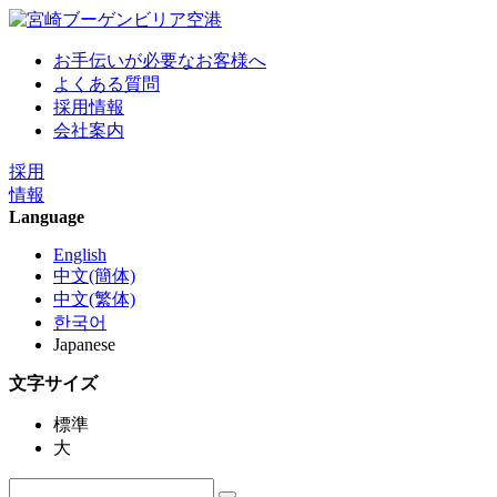
お手伝いが必要なお客様へ
よくある質問
採用情報
会社案内
採用
情報
Language
English
中文(簡体)
中文(繁体)
한국어
Japanese
文字サイズ
標準
大