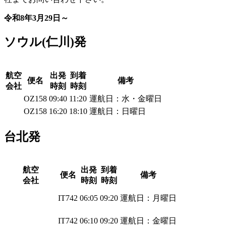
令和8年3月29日～
ソウル(仁川)発
航空
出発
到着
便名
備考
会社
時刻
時刻
OZ158
09:40
11:20
運航日：水・金曜日
OZ158
16:20
18:10
運航日：日曜日
台北発
航空
出発
到着
便名
備考
会社
時刻
時刻
IT742
06:05
09:20
運航日：月曜日
IT742
06:10
09:20
運航日：金曜日