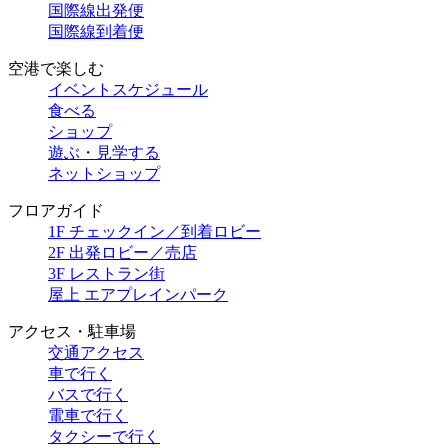
国際線出発便
国際線到着便
空港で楽しむ
イベントスケジュール
食べる
ショップ
遊ぶ・見学する
ネットショップ
フロアガイド
1F チェックイン／到着ロビー
2F 出発ロビー／売店
3F レストラン街
屋上 エアプレインパーク
アクセス・駐車場
交通アクセス
車で行く
バスで行く
電車で行く
タクシーで行く