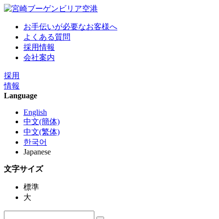
お手伝いが必要なお客様へ
よくある質問
採用情報
会社案内
採用
情報
Language
English
中文(簡体)
中文(繁体)
한국어
Japanese
文字サイズ
標準
大