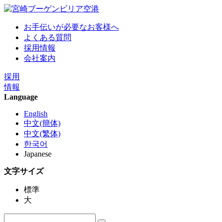
お手伝いが必要なお客様へ
よくある質問
採用情報
会社案内
採用
情報
Language
English
中文(簡体)
中文(繁体)
한국어
Japanese
文字サイズ
標準
大