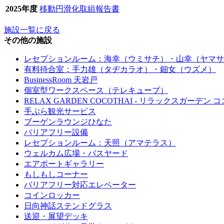
2025年度
移動円滑化取組報告書
施設一覧に戻る
その他の施設
レセプションルーム：海幸（ウミサチ）・山幸（ヤマサ
有料待合室：手力雄（タヂカラオ）・鈿女（ウズメ）
BusinessRoom 天岩戸
個室型ワークスペース（テレキューブ）
RELAX GARDEN COCOTHAI - リラックスガーデン コ
手ぶら観光サービス
ブーゲンラウンジひなた
バリアフリー設備
レセプションルーム：天照（アマテラス）
ウェルカム広場・バスヤード
エアポートギャラリー
もしもしコーナー
バリアフリー対応エレベーター
コインロッカー
日向神話ステンドグラス
送迎・展望デッキ