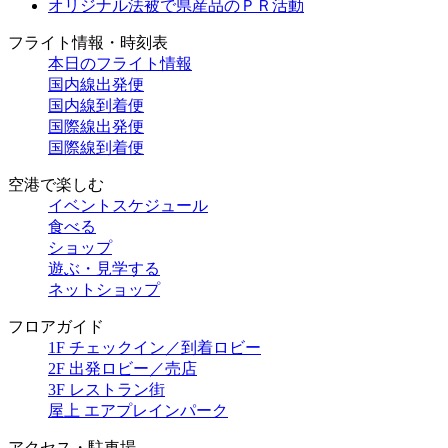
オリジナル法被で県産品のＰＲ活動
フライト情報・時刻表
本日のフライト情報
国内線出発便
国内線到着便
国際線出発便
国際線到着便
空港で楽しむ
イベントスケジュール
食べる
ショップ
遊ぶ・見学する
ネットショップ
フロアガイド
1F チェックイン／到着ロビー
2F 出発ロビー／売店
3F レストラン街
屋上 エアプレインパーク
アクセス・駐車場