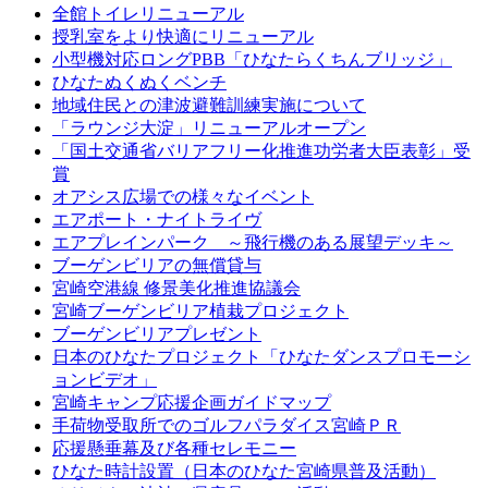
全館トイレリニューアル
授乳室をより快適にリニューアル
小型機対応ロングPBB「ひなたらくちんブリッジ」
ひなたぬくぬくベンチ
地域住民との津波避難訓練実施について
「ラウンジ大淀」リニューアルオープン
「国土交通省バリアフリー化推進功労者大臣表彰」受
賞
オアシス広場での様々なイベント
エアポート・ナイトライヴ
エアプレインパーク ～飛行機のある展望デッキ～
ブーゲンビリアの無償貸与
宮崎空港線 修景美化推進協議会
宮崎ブーゲンビリア植栽プロジェクト
ブーゲンビリアプレゼント
日本のひなたプロジェクト「ひなたダンスプロモーシ
ョンビデオ」
宮崎キャンプ応援企画ガイドマップ
手荷物受取所でのゴルフパラダイス宮崎ＰＲ
応援懸垂幕及び各種セレモニー
ひなた時計設置（日本のひなた宮崎県普及活動）