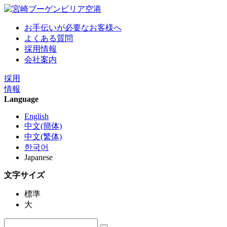
お手伝いが必要なお客様へ
よくある質問
採用情報
会社案内
採用
情報
Language
English
中文(簡体)
中文(繁体)
한국어
Japanese
文字サイズ
標準
大