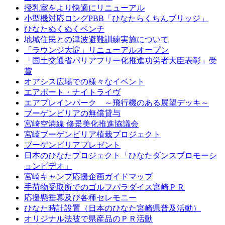
授乳室をより快適にリニューアル
小型機対応ロングPBB「ひなたらくちんブリッジ」
ひなたぬくぬくベンチ
地域住民との津波避難訓練実施について
「ラウンジ大淀」リニューアルオープン
「国土交通省バリアフリー化推進功労者大臣表彰」受
賞
オアシス広場での様々なイベント
エアポート・ナイトライヴ
エアプレインパーク ～飛行機のある展望デッキ～
ブーゲンビリアの無償貸与
宮崎空港線 修景美化推進協議会
宮崎ブーゲンビリア植栽プロジェクト
ブーゲンビリアプレゼント
日本のひなたプロジェクト「ひなたダンスプロモーシ
ョンビデオ」
宮崎キャンプ応援企画ガイドマップ
手荷物受取所でのゴルフパラダイス宮崎ＰＲ
応援懸垂幕及び各種セレモニー
ひなた時計設置（日本のひなた宮崎県普及活動）
オリジナル法被で県産品のＰＲ活動