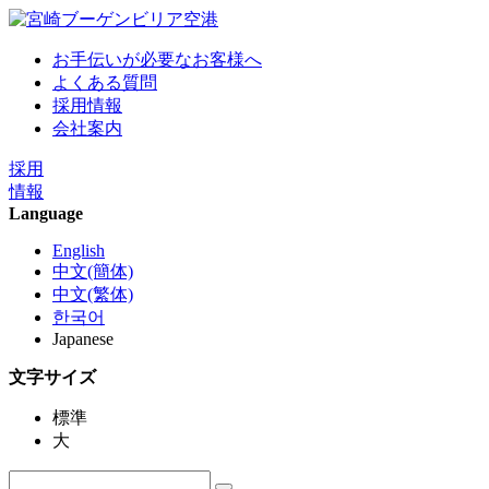
お手伝いが必要なお客様へ
よくある質問
採用情報
会社案内
採用
情報
Language
English
中文(簡体)
中文(繁体)
한국어
Japanese
文字サイズ
標準
大