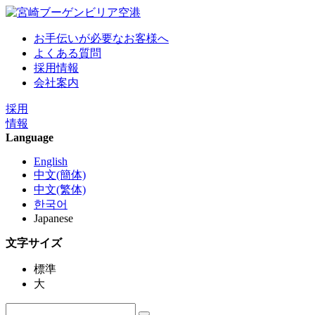
お手伝いが必要なお客様へ
よくある質問
採用情報
会社案内
採用
情報
Language
English
中文(簡体)
中文(繁体)
한국어
Japanese
文字サイズ
標準
大