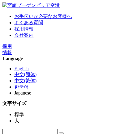
お手伝いが必要なお客様へ
よくある質問
採用情報
会社案内
採用
情報
Language
English
中文(簡体)
中文(繁体)
한국어
Japanese
文字サイズ
標準
大