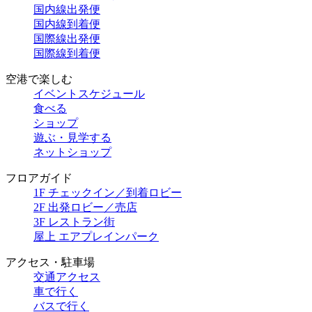
国内線出発便
国内線到着便
国際線出発便
国際線到着便
空港で楽しむ
イベントスケジュール
食べる
ショップ
遊ぶ・見学する
ネットショップ
フロアガイド
1F チェックイン／到着ロビー
2F 出発ロビー／売店
3F レストラン街
屋上 エアプレインパーク
アクセス・駐車場
交通アクセス
車で行く
バスで行く