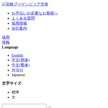
お手伝いが必要なお客様へ
よくある質問
採用情報
会社案内
採用
情報
Language
English
中文(簡体)
中文(繁体)
한국어
Japanese
文字サイズ
標準
大