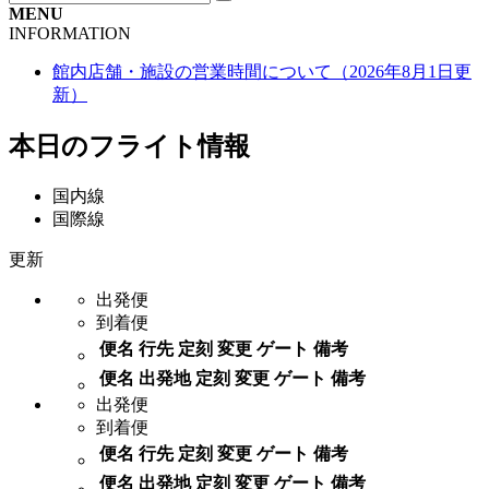
MENU
INFO
RMATION
館内店舗・施設の営業時間について（2026年8月1日更
新）
本日のフライト情報
国内線
国際線
更新
出発便
到着便
便名
行先
定刻
変更
ゲート
備考
便名
出発地
定刻
変更
ゲート
備考
出発便
到着便
便名
行先
定刻
変更
ゲート
備考
便名
出発地
定刻
変更
ゲート
備考