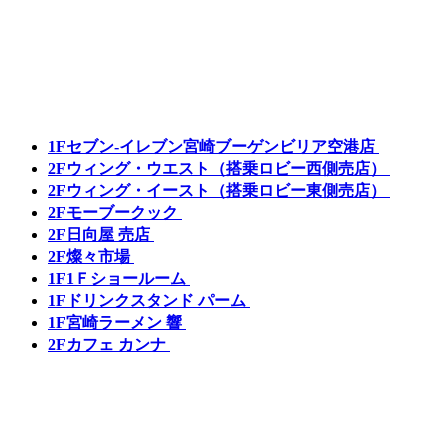
1F
セブン-イレブン宮崎ブーゲンビリア空港店
2F
ウィング・ウエスト（搭乗ロビー西側売店）
2F
ウィング・イースト（搭乗ロビー東側売店）
2F
モーブークック
2F
日向屋 売店
2F
燦々市場
1F
1Ｆショールーム
1F
ドリンクスタンド パーム
1F
宮崎ラーメン 響
2F
カフェ カンナ