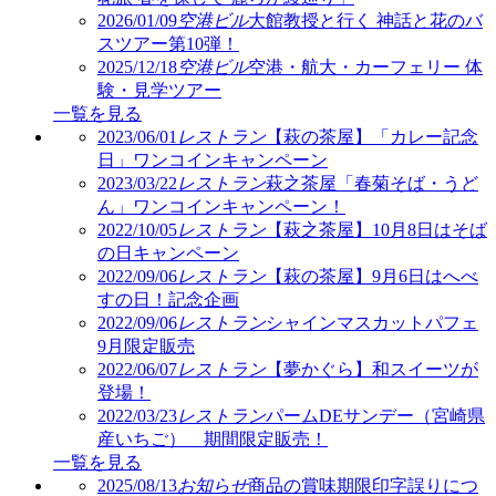
2026/01/09
空港ビル
大館教授と行く 神話と花のバ
スツアー第10弾！
2025/12/18
空港ビル
空港・航大・カーフェリー 体
験・見学ツアー
一覧を見る
2023/06/01
レストラン
【萩の茶屋】「カレー記念
日」ワンコインキャンペーン
2023/03/22
レストラン
萩之茶屋「春菊そば・うど
ん」ワンコインキャンペーン！
2022/10/05
レストラン
【萩之茶屋】10月8日はそば
の日キャンペーン
2022/09/06
レストラン
【萩の茶屋】9月6日はへべ
すの日！記念企画
2022/09/06
レストラン
シャインマスカットパフェ
9月限定販売
2022/06/07
レストラン
【夢かぐら】和スイーツが
登場！
2022/03/23
レストラン
パームDEサンデー（宮崎県
産いちご） 期間限定販売！
一覧を見る
2025/08/13
お知らせ
商品の賞味期限印字誤りにつ