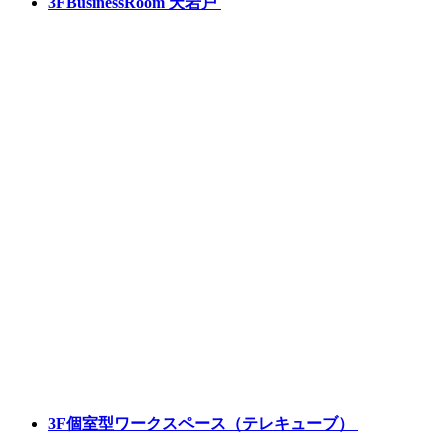
3F
BusinessRoom 天岩戸
3F
個室型ワークスペース（テレキューブ）