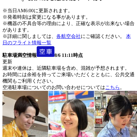
※当日AM6:00に更新されます。
※発着時刻は変更になる事があります。
※機器の不具合等の理由により、正確な表示が出来ない場合
があります。
※詳細に関しましては、
各航空会社
にご確認ください。
本
日のフライト情報一覧
駐車場満空情報
8/6 11:11時点
更新
週末や連休は、近隣駐車場を含め、混雑が予想されます。
お時間には余裕を持ってご来場いただくとともに、公共交通
機関もご利用ください。
空港駐車場についてのお問い合わせについては
こちら
。