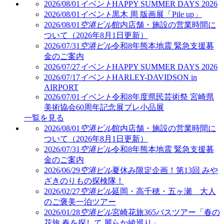
2026/08/01
イベント
HAPPY SUMMER DAYS 2026
2026/08/01
イベント
黒木 周 版画展「Pile up」
2026/08/01
空港ビル
館内店舗・施設の営業時間に
ついて（2026年8月1日更新）
2026/07/31
空港ビル
令和8年熊本地震 緊急支援募
金のご案内
2026/07/27
イベント
HAPPY SUMMER DAYS 2026
2026/07/17
イベント
HARLEY-DAVIDSON in
AIRPORT
2026/07/01
イベント
令和8年度県民芸術祭 宮崎県
美術協会60周年記念展プレ小品展
一覧を見る
2026/08/01
空港ビル
館内店舗・施設の営業時間に
ついて（2026年8月1日更新）
2026/07/31
空港ビル
令和8年熊本地震 緊急支援募
金のご案内
2026/06/29
空港ビル
夏休み限定企画！第13回 みや
ざきのりもの探検隊！
2026/02/27
空港ビル
延岡・高千穂・五ヶ瀬 大人
のご褒美一泊ツアー
2026/01/28
空港ビル
宮崎花旅365バスツアー「春の
花旅 春を探して 麗らか綾巡り」