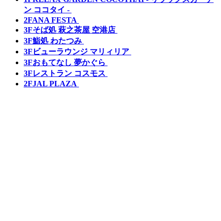
ン ココタイ -
2F
ANA FESTA
3F
そば処 萩之茶屋 空港店
3F
鮨処 わたつみ
3F
ビューラウンジ マリィリア
3F
おもてなし 夢かぐら
3F
レストラン コスモス
2F
JAL PLAZA