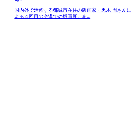
国内外で活躍する都城市在住の版画家・黒木 周さんに
よる４回目の空港での版画展。布...