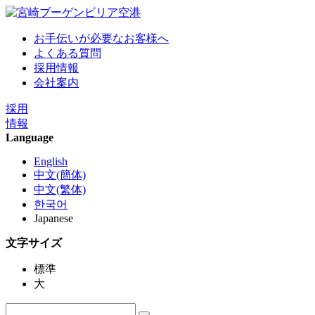
お手伝いが必要なお客様へ
よくある質問
採用情報
会社案内
採用
情報
Language
English
中文(簡体)
中文(繁体)
한국어
Japanese
文字サイズ
標準
大