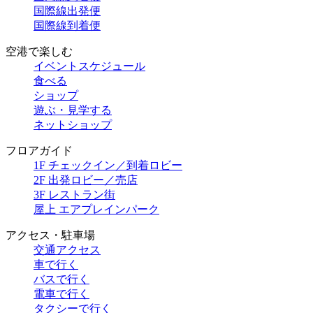
国際線出発便
国際線到着便
空港で楽しむ
イベントスケジュール
食べる
ショップ
遊ぶ・見学する
ネットショップ
フロアガイド
1F チェックイン／到着ロビー
2F 出発ロビー／売店
3F レストラン街
屋上 エアプレインパーク
アクセス・駐車場
交通アクセス
車で行く
バスで行く
電車で行く
タクシーで行く