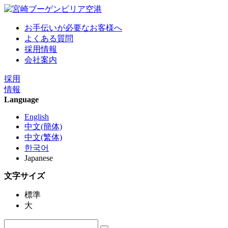
お手伝いが必要なお客様へ
よくある質問
採用情報
会社案内
採用
情報
Language
English
中文(簡体)
中文(繁体)
한국어
Japanese
文字サイズ
標準
大