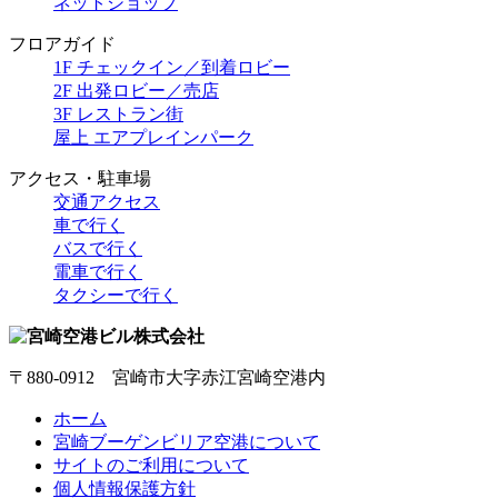
ネットショップ
フロアガイド
1F チェックイン／到着ロビー
2F 出発ロビー／売店
3F レストラン街
屋上 エアプレインパーク
アクセス・駐車場
交通アクセス
車で行く
バスで行く
電車で行く
タクシーで行く
〒880-0912 宮崎市大字赤江宮崎空港内
ホーム
宮崎ブーゲンビリア空港について
サイトのご利用について
個人情報保護方針