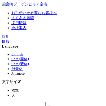
お手伝いが必要なお客様へ
よくある質問
採用情報
会社案内
採用
情報
Language
English
中文(簡体)
中文(繁体)
한국어
Japanese
文字サイズ
標準
大