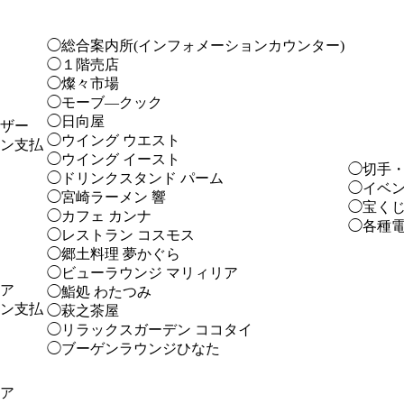
◯総合案内所(インフォメーションカウンター)
◯１階売店
◯燦々市場
◯モーブ―クック
◯日向屋
ザー
◯ウイング ウエスト
ン支払
◯ウイング イースト
◯切手
◯ドリンクスタンド パーム
◯イベ
◯宮崎ラーメン 響
◯宝く
◯カフェ カンナ
◯各種
◯レストラン コスモス
◯郷土料理 夢かぐら
◯ビューラウンジ マリィリア
ア
◯鮨処 わたつみ
ン支払
◯萩之茶屋
◯リラックスガーデン ココタイ
◯ブーゲンラウンジひなた
ア