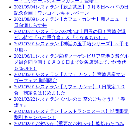
ー『白いチーズのキーマカレー』登場！
2021/09/04
レストラン
【萩之茶屋】９月６日へべすの日
記念企画！ワンコインキャンペーン
2021/08/09
レストラン
【カフェ・カンナ】新メニュー！
日向灘しらす丼
2021/07/21
レストラン
7/28(水)は土用丑の日！宮崎空港
ビル特性『うな重弁当』＆『うなぎちらし』
2021/07/01
レストラン
【神話の玉手箱シリーズ】～手ま
り膳～
2021/06/11
レストラン
宮崎ブーゲンビリア空港３階グル
メ街合同企画！６月３０日まで対象店舗にてご飲食代
５％OFF！
2021/05/01
レストラン
【カフェ カンナ】宮崎県産マン
ゴーフェア 期間限定
2021/05/01
レストラン
【カフェ カンナ】１日限定１０
食！朝定食はじめました。
2021/02/22
レストラン
《ハレの日 空のごちそう》『春
燦々』
2021/02/15
レストラン
【レストランコスモス】期間限定
割引キャンペーン！
2021/02/01
お知らせ
【重要なお知らせ】鮨処わたつみ