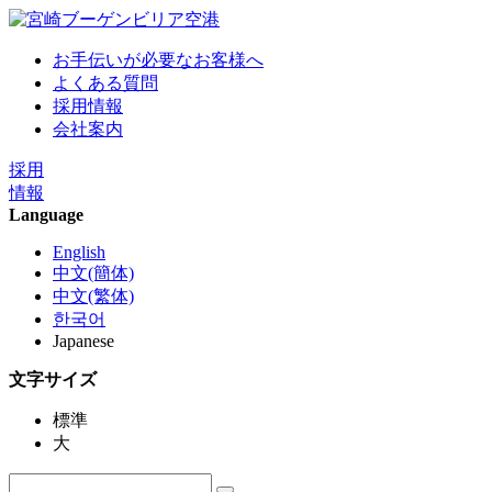
お手伝いが必要なお客様へ
よくある質問
採用情報
会社案内
採用
情報
Language
English
中文(簡体)
中文(繁体)
한국어
Japanese
文字サイズ
標準
大