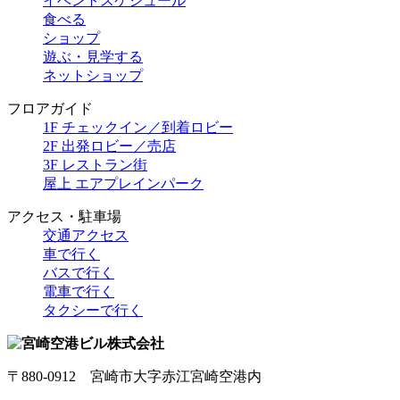
イベントスケジュール
食べる
ショップ
遊ぶ・見学する
ネットショップ
フロアガイド
1F チェックイン／到着ロビー
2F 出発ロビー／売店
3F レストラン街
屋上 エアプレインパーク
アクセス・駐車場
交通アクセス
車で行く
バスで行く
電車で行く
タクシーで行く
〒880-0912 宮崎市大字赤江宮崎空港内