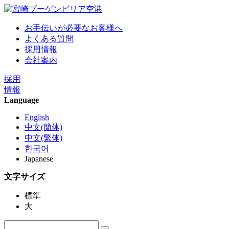
お手伝いが必要なお客様へ
よくある質問
採用情報
会社案内
採用
情報
Language
English
中文(簡体)
中文(繁体)
한국어
Japanese
文字サイズ
標準
大