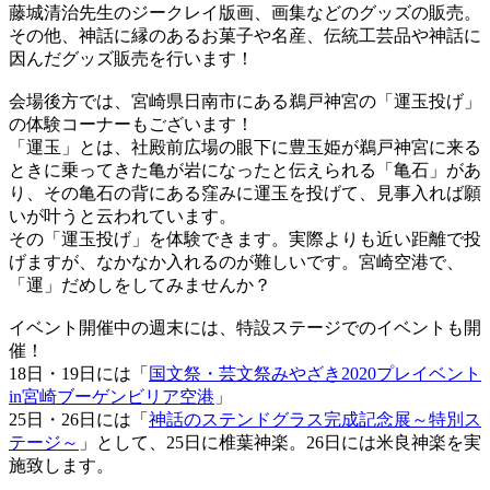
藤城清治先生のジークレイ版画、画集などのグッズの販売。
その他、神話に縁のあるお菓子や名産、伝統工芸品や神話に
因んだグッズ販売を行います！
会場後方では、宮崎県日南市にある鵜戸神宮の「運玉投げ」
の体験コーナーもございます！
「運玉」とは、社殿前広場の眼下に豊玉姫が鵜戸神宮に来る
ときに乗ってきた亀が岩になったと伝えられる「亀石」があ
り、その亀石の背にある窪みに運玉を投げて、見事入れば願
いが叶うと云われています。
その「運玉投げ」を体験できます。実際よりも近い距離で投
げますが、なかなか入れるのが難しいです。宮崎空港で、
「運」だめしをしてみませんか？
イベント開催中の週末には、特設ステージでのイベントも開
催！
18日・19日には「
国文祭・芸文祭みやざき2020プレイベント
in宮崎ブーゲンビリア空港
」
25日・26日には「
神話のステンドグラス完成記念展～特別ス
テージ～
」として、25日に椎葉神楽。26日には米良神楽を実
施致します。