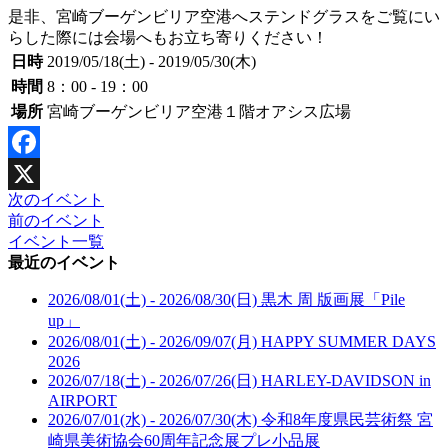
是非、宮崎ブーゲンビリア空港へステンドグラスをご覧にい
らした際には会場へもお立ち寄りください！
日時
2019/05/18(土) - 2019/05/30(木)
時間
8：00 - 19：00
場所
宮崎ブーゲンビリア空港１階オアシス広場
Facebook
次のイベント
X
前のイベント
イベント一覧
最近のイベント
2026/08/01(土) - 2026/08/30(日)
黒木 周 版画展「Pile
up」
2026/08/01(土) - 2026/09/07(月)
HAPPY SUMMER DAYS
2026
2026/07/18(土) - 2026/07/26(日)
HARLEY-DAVIDSON in
AIRPORT
2026/07/01(水) - 2026/07/30(木)
令和8年度県民芸術祭 宮
崎県美術協会60周年記念展プレ小品展