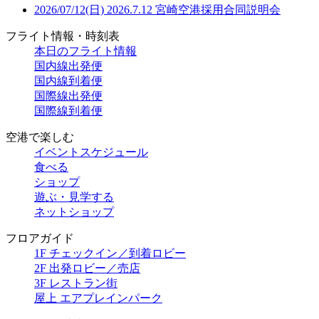
2026/07/12(日)
2026.7.12 宮崎空港採用合同説明会
フライト情報・時刻表
本日のフライト情報
国内線出発便
国内線到着便
国際線出発便
国際線到着便
空港で楽しむ
イベントスケジュール
食べる
ショップ
遊ぶ・見学する
ネットショップ
フロアガイド
1F チェックイン／到着ロビー
2F 出発ロビー／売店
3F レストラン街
屋上 エアプレインパーク