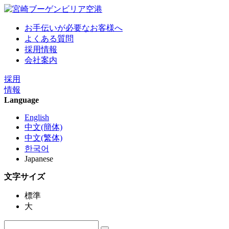
お手伝いが必要なお客様へ
よくある質問
採用情報
会社案内
採用
情報
Language
English
中文(簡体)
中文(繁体)
한국어
Japanese
文字サイズ
標準
大