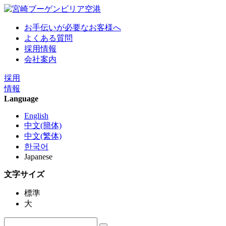
お手伝いが必要なお客様へ
よくある質問
採用情報
会社案内
採用
情報
Language
English
中文(簡体)
中文(繁体)
한국어
Japanese
文字サイズ
標準
大