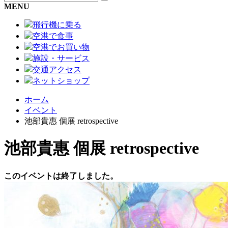
MENU
飛行機に乗る
空港で食事
空港でお買い物
施設・サービス
交通アクセス
ネットショップ
ホーム
イベント
池部貴惠 個展 retrospective
池部貴惠 個展 retrospective
このイベントは終了しました。