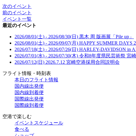
次のイベント
前のイベント
イベント一覧
最近のイベント
2026/08/01(土) - 2026/08/30(日)
黒木 周 版画展「Pile up」
2026/08/01(土) - 2026/09/07(月)
HAPPY SUMMER DAYS 2
2026/07/18(土) - 2026/07/26(日)
HARLEY-DAVIDSON in A
2026/07/01(水) - 2026/07/30(木)
令和8年度県民芸術祭 宮
2026/07/12(日)
2026.7.12 宮崎空港採用合同説明会
フライト情報・時刻表
本日のフライト情報
国内線出発便
国内線到着便
国際線出発便
国際線到着便
空港で楽しむ
イベントスケジュール
食べる
ショップ