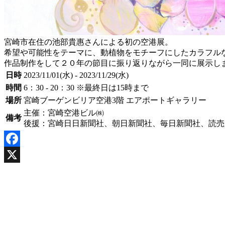
宮崎市在住の池部貴惠さんによる初の空港展。
希望や可能性をテーマに、動植物をモチーフにしたカラフル
作品制作をして２０年の節目に振り返りながら一同に展示し
日時
2023/11/01(水) - 2023/11/29(水)
時間
6：30 - 20：30 ※最終日は15時まで
場所
宮崎ブーゲンビリア空港3階 エアポートギャラリー
主催：宮崎空港ビル㈱
備考
後援：宮崎日日新聞社、朝日新聞社、毎日新聞社、読売
Facebook
X