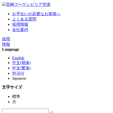
お手伝いが必要なお客様へ
よくある質問
採用情報
会社案内
採用
情報
Language
English
中文(簡体)
中文(繁体)
한국어
Japanese
文字サイズ
標準
大