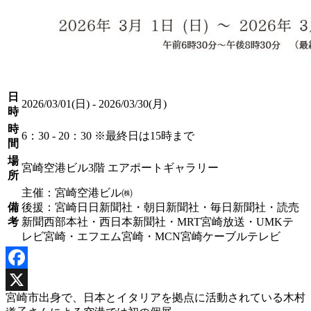
日
2026/03/01(日) - 2026/03/30(月)
時
時
6：30 - 20：30 ※最終日は15時まで
間
場
宮崎空港ビル3階 エアポートギャラリー
所
主催：宮崎空港ビル㈱
備
後援：宮崎日日新聞社・朝日新聞社・毎日新聞社・読売
考
新聞西部本社・西日本新聞社・MRT宮崎放送・UMKテ
レビ宮崎・エフエム宮崎・MCN宮崎ケーブルテレビ
Facebook
宮崎市出身で、日本とイタリアを拠点に活動されている木村
X