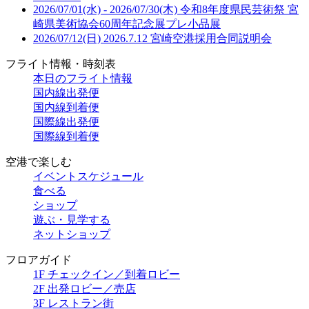
2026/07/01(水) - 2026/07/30(木)
令和8年度県民芸術祭 宮
崎県美術協会60周年記念展プレ小品展
2026/07/12(日)
2026.7.12 宮崎空港採用合同説明会
フライト情報・時刻表
本日のフライト情報
国内線出発便
国内線到着便
国際線出発便
国際線到着便
空港で楽しむ
イベントスケジュール
食べる
ショップ
遊ぶ・見学する
ネットショップ
フロアガイド
1F チェックイン／到着ロビー
2F 出発ロビー／売店
3F レストラン街