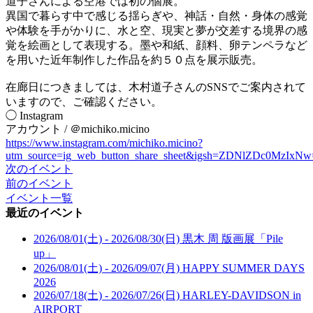
道子さんによる空港では初の個展。
異国で暮らす中で感じる揺らぎや、神話・自然・身体の感覚
や体験を手がかりに、水と空、現実と夢が交差する境界の感
覚を絵画として表現する。墨や和紙、顔料、卵テンペラなど
を用いた近年制作した作品を約５０点を展示販売。
在廊日につきましては、木村道子さんのSNSでご案内されて
いますので、ご確認ください。
◯ Instagram
アカウント / ＠michiko.micino
https://www.instagram.com/michiko.micino?
utm_source=ig_web_button_share_sheet&igsh=ZDNlZDc0MzIxN
次のイベント
前のイベント
イベント一覧
最近のイベント
2026/08/01(土) - 2026/08/30(日)
黒木 周 版画展「Pile
up」
2026/08/01(土) - 2026/09/07(月)
HAPPY SUMMER DAYS
2026
2026/07/18(土) - 2026/07/26(日)
HARLEY-DAVIDSON in
AIRPORT