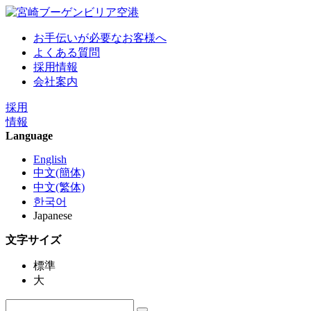
お手伝いが必要なお客様へ
よくある質問
採用情報
会社案内
採用
情報
Language
English
中文(簡体)
中文(繁体)
한국어
Japanese
文字サイズ
標準
大