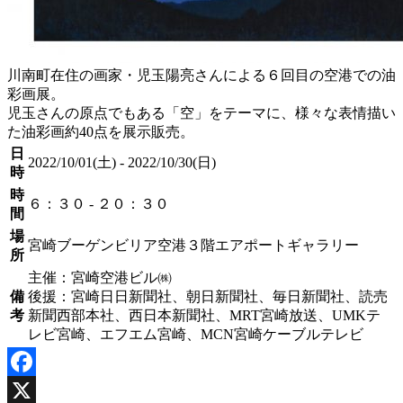
川南町在住の画家・児玉陽亮さんによる６回目の空港での油
彩画展。
児玉さんの原点でもある「空」をテーマに、様々な表情描い
た油彩画約40点を展示販売。
日
2022/10/01(土) - 2022/10/30(日)
時
時
６：３０ - ２０：３０
間
場
宮崎ブーゲンビリア空港３階エアポートギャラリー
所
主催：宮崎空港ビル㈱
備
後援：宮崎日日新聞社、朝日新聞社、毎日新聞社、読売
考
新聞西部本社、西日本新聞社、MRT宮崎放送、UMKテ
レビ宮崎、エフエム宮崎、MCN宮崎ケーブルテレビ
Facebook