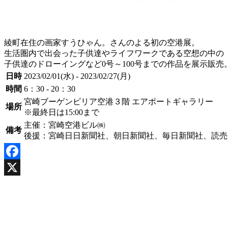
綾町在住の画家すうひゃん。さんのよる初の空港展。
生活圏内で出会った子供達やライフワークである空想の中の
子供達のドローイングなど0号～100号までの作品を展示販売
日時
2023/02/01(水) - 2023/02/27(月)
時間
6：30 - 20：30
宮崎ブーゲンビリア空港３階 エアポートギャラリー
場所
※最終日は15:00まで
主催：宮崎空港ビル㈱
備考
後援：宮崎日日新聞社、朝日新聞社、毎日新聞社、読売
Facebook
X