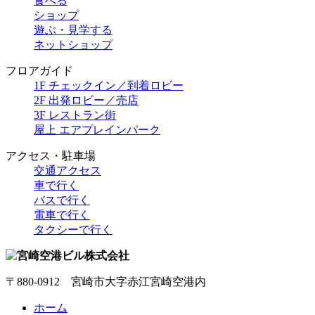
食べる
ショップ
遊ぶ・見学する
ネットショップ
フロアガイド
1F チェックイン／到着ロビー
2F 出発ロビー／売店
3F レストラン街
屋上 エアプレインパーク
アクセス・駐車場
交通アクセス
車で行く
バスで行く
電車で行く
タクシーで行く
〒880-0912 宮崎市大字赤江宮崎空港内
ホーム