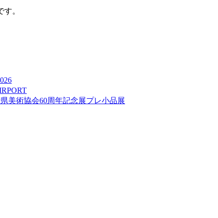
でです。
026
IRPORT
崎県美術協会60周年記念展プレ小品展