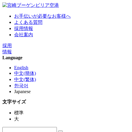
お手伝いが必要なお客様へ
よくある質問
採用情報
会社案内
採用
情報
Language
English
中文(簡体)
中文(繁体)
한국어
Japanese
文字サイズ
標準
大