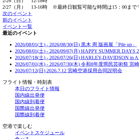
2/26（日） 12-18時
2/27（月） 13-16時 ※最終日観覧可能な時間は15：00ま
次のイベント
前のイベント
イベント一覧
最近のイベント
2026/08/01(土) - 2026/08/30(日)
黒木 周 版画展「Pile up」
2026/08/01(土) - 2026/09/07(月)
HAPPY SUMMER DAYS 2
2026/07/18(土) - 2026/07/26(日)
HARLEY-DAVIDSON in A
2026/07/01(水) - 2026/07/30(木)
令和8年度県民芸術祭 宮
2026/07/12(日)
2026.7.12 宮崎空港採用合同説明会
フライト情報・時刻表
本日のフライト情報
国内線出発便
国内線到着便
国際線出発便
国際線到着便
空港で楽しむ
イベントスケジュール