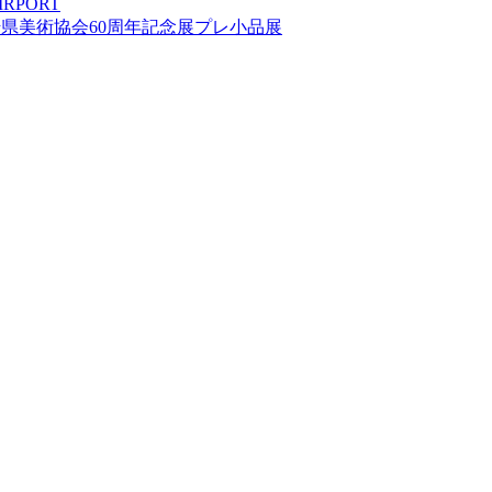
IRPORT
崎県美術協会60周年記念展プレ小品展