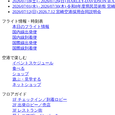
2026/07/18(土) - 2026/07/26(日)
HARLEY-DAVIDSON in A
2026/07/01(水) - 2026/07/30(木)
令和8年度県民芸術祭 宮
2026/07/12(日)
2026.7.12 宮崎空港採用合同説明会
フライト情報・時刻表
本日のフライト情報
国内線出発便
国内線到着便
国際線出発便
国際線到着便
空港で楽しむ
イベントスケジュール
食べる
ショップ
遊ぶ・見学する
ネットショップ
フロアガイド
1F チェックイン／到着ロビー
2F 出発ロビー／売店
3F レストラン街