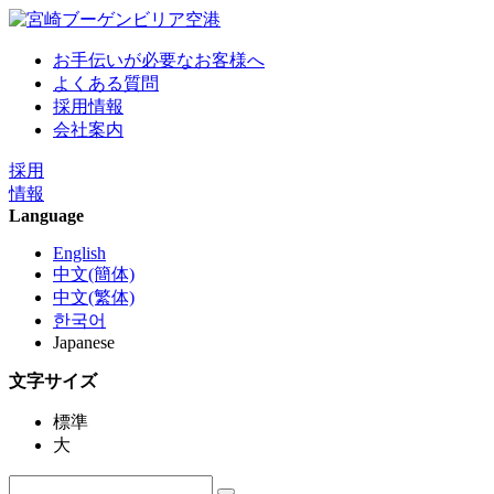
お手伝いが必要なお客様へ
よくある質問
採用情報
会社案内
採用
情報
Language
English
中文(簡体)
中文(繁体)
한국어
Japanese
文字サイズ
標準
大