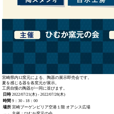
宮崎県内12窯元による、陶器の展示即売会です。
夏を感じる器を各窯元が展示。
工房自慢の陶器が一同に並びます。
日時
2022/07/21(木) - 2022/07/28(木)
時間
9：30 - 18：00
場所
宮崎ブーゲンビリア空港１階 オアシス広場
主催：ひむか窯元の会