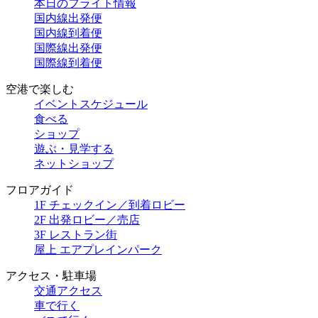
本日のフライト情報
国内線出発便
国内線到着便
国際線出発便
国際線到着便
空港で楽しむ
イベントスケジュール
食べる
ショップ
遊ぶ・見学する
ネットショップ
フロアガイド
1F チェックイン／到着ロビー
2F 出発ロビー／売店
3F レストラン街
屋上 エアプレインパーク
アクセス・駐車場
交通アクセス
車で行く