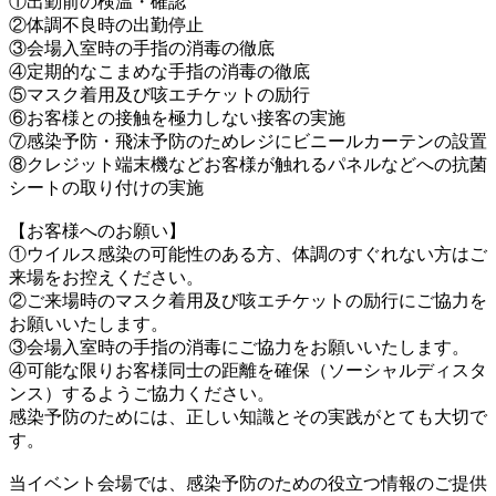
①出勤前の検温・確認
②体調不良時の出勤停止
③会場入室時の手指の消毒の徹底
④定期的なこまめな手指の消毒の徹底
⑤マスク着用及び咳エチケットの励行
⑥お客様との接触を極力しない接客の実施
⑦感染予防・飛沫予防のためレジにビニールカーテンの設置
⑧クレジット端末機などお客様が触れるパネルなどへの抗菌
シートの取り付けの実施
【お客様へのお願い】
①ウイルス感染の可能性のある方、体調のすぐれない方はご
来場をお控えください。
②ご来場時のマスク着用及び咳エチケットの励行にご協力を
お願いいたします。
③会場入室時の手指の消毒にご協力をお願いいたします。
④可能な限りお客様同士の距離を確保（ソーシャルディスタ
ンス）するようご協力ください。
感染予防のためには、正しい知識とその実践がとても大切で
す。
当イベント会場では、感染予防のための役立つ情報のご提供