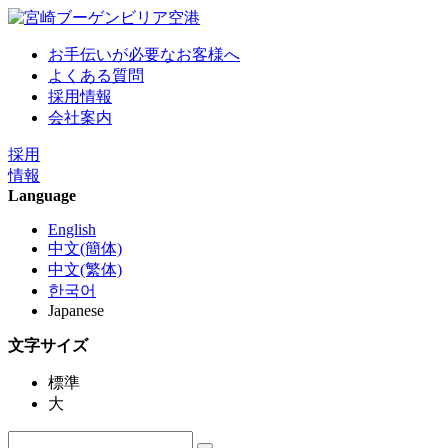
お手伝いが必要なお客様へ
よくある質問
採用情報
会社案内
採用
情報
Language
English
中文(簡体)
中文(繁体)
한국어
Japanese
文字サイズ
標準
大