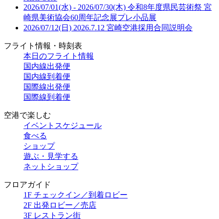
2026/07/01(水) - 2026/07/30(木)
令和8年度県民芸術祭 宮
崎県美術協会60周年記念展プレ小品展
2026/07/12(日)
2026.7.12 宮崎空港採用合同説明会
フライト情報・時刻表
本日のフライト情報
国内線出発便
国内線到着便
国際線出発便
国際線到着便
空港で楽しむ
イベントスケジュール
食べる
ショップ
遊ぶ・見学する
ネットショップ
フロアガイド
1F チェックイン／到着ロビー
2F 出発ロビー／売店
3F レストラン街