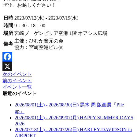
ぜひ、お越しください！
日時
2023/07/12(水) - 2023/07/19(水)
時間
9：30 - 18：00
場所
宮崎ブーゲンビリア空港 1階 オアシス広場
主催：ひむか窯元の会
備考
協力：宮崎空港ビル㈱
Facebook
次のイベント
X
前のイベント
イベント一覧
最近のイベント
2026/08/01(土) - 2026/08/30(日)
黒木 周 版画展「Pile
up」
2026/08/01(土) - 2026/09/07(月)
HAPPY SUMMER DAYS
2026
2026/07/18(土) - 2026/07/26(日)
HARLEY-DAVIDSON in
AIRPORT