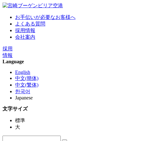
お手伝いが必要なお客様へ
よくある質問
採用情報
会社案内
採用
情報
Language
English
中文(簡体)
中文(繁体)
한국어
Japanese
文字サイズ
標準
大