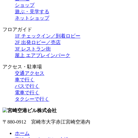
ショップ
遊ぶ・見学する
ネットショップ
フロアガイド
1F チェックイン／到着ロビー
2F 出発ロビー／売店
3F レストラン街
屋上 エアプレインパーク
アクセス・駐車場
交通アクセス
車で行く
バスで行く
電車で行く
タクシーで行く
〒880-0912 宮崎市大字赤江宮崎空港内
ホーム