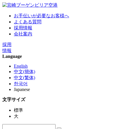
お手伝いが必要なお客様へ
よくある質問
採用情報
会社案内
採用
情報
Language
English
中文(簡体)
中文(繁体)
한국어
Japanese
文字サイズ
標準
大