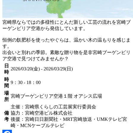
宮崎県ならではの多様性にとんだ新しい工芸の流れを宮崎ブ
ーゲンビリア空港から発信しています。
恒例の飫肥杉を使ったやぐらは、温かい木の温もりを感じま
す。
出会いと別れの季節。素敵な贈り物を是非宮崎ブーゲンビリ
ア空港で見つけてみませんか？
日
2026/03/20(金) - 2026/03/29(日)
時
時
9：30 - 18：00
間
場
宮崎ブーゲンビリア空港１階 オアシス広場
所
主催：宮崎県くらしの工芸展実行委員会
備
協力：宮崎空港ビル株式会社
考
後援：宮崎日日新聞社・MRT宮崎放送・UMKテレビ宮
崎・MCNケーブルテレビ