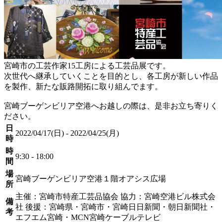
宮崎市の工芸作家15工房による工芸品展です。
次世代へ継承していくことを目的とし、各工房が新しい作品
を製作、新たな販路開拓に取り組んでます。
宮崎ブーゲンビリア空港へお越しの際は、是非お立ち寄りく
ださい。
日
2022/04/17(日) - 2022/04/25(月)
時
時
9:30 - 18:00
間
場
宮崎ブーゲンビリア空港１階オアシス広場
所
主催：宮崎市特産工芸品協会 協力：宮崎空港ビル株式会
備
社 後援：宮崎県・宮崎市・宮崎日日新聞・朝日新聞社・
考
エフエム宮崎・MCN宮崎ケーブルテレビ