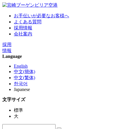
お手伝いが必要なお客様へ
よくある質問
採用情報
会社案内
採用
情報
Language
English
中文(簡体)
中文(繁体)
한국어
Japanese
文字サイズ
標準
大