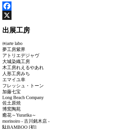
Facebook
X
出展工房
㈱arte labo
夢工房紫界
アトリエデジャヴ
大城染織工房
木工房れえるやあれ
人形工房みち
エマイユ幸
フレッシュ・トーン
加藤七宝
Long Beach Company
佐土原焼
博窯陶苑
癒花～Yurarika～
morinoiro - 古川銘木店 -
駄BAMBOO [初]