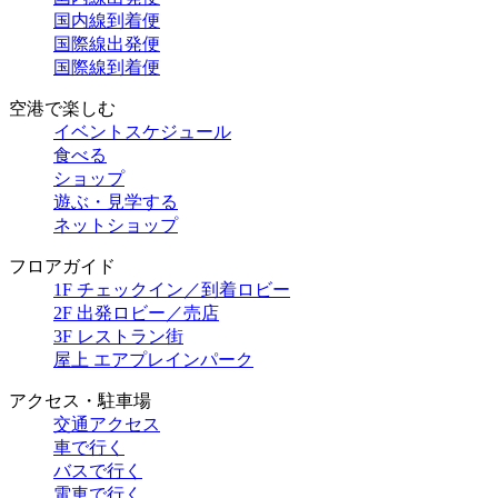
国内線到着便
国際線出発便
国際線到着便
空港で楽しむ
イベントスケジュール
食べる
ショップ
遊ぶ・見学する
ネットショップ
フロアガイド
1F チェックイン／到着ロビー
2F 出発ロビー／売店
3F レストラン街
屋上 エアプレインパーク
アクセス・駐車場
交通アクセス
車で行く
バスで行く
電車で行く