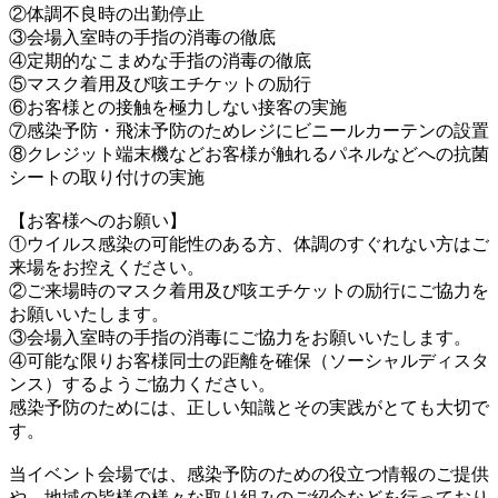
②体調不良時の出勤停止
③会場入室時の手指の消毒の徹底
④定期的なこまめな手指の消毒の徹底
⑤マスク着用及び咳エチケットの励行
⑥お客様との接触を極力しない接客の実施
⑦感染予防・飛沫予防のためレジにビニールカーテンの設置
⑧クレジット端末機などお客様が触れるパネルなどへの抗菌
シートの取り付けの実施
【お客様へのお願い】
①ウイルス感染の可能性のある方、体調のすぐれない方はご
来場をお控えください。
②ご来場時のマスク着用及び咳エチケットの励行にご協力を
お願いいたします。
③会場入室時の手指の消毒にご協力をお願いいたします。
④可能な限りお客様同士の距離を確保（ソーシャルディスタ
ンス）するようご協力ください。
感染予防のためには、正しい知識とその実践がとても大切で
す。
当イベント会場では、感染予防のための役立つ情報のご提供
や、地域の皆様の様々な取り組みのご紹介などを行っており