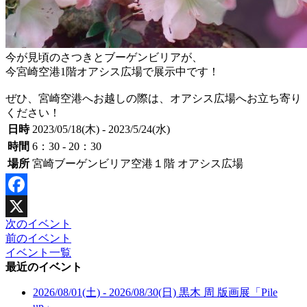
今が見頃のさつきとブーゲンビリアが、
今宮崎空港1階オアシス広場で展示中です！
ぜひ、宮崎空港へお越しの際は、オアシス広場へお立ち寄り
ください！
日時
2023/05/18(木) - 2023/5/24(水)
時間
6：30 - 20：30
場所
宮崎ブーゲンビリア空港１階 オアシス広場
Facebook
次のイベント
X
前のイベント
イベント一覧
最近のイベント
2026/08/01(土) - 2026/08/30(日)
黒木 周 版画展「Pile
up」