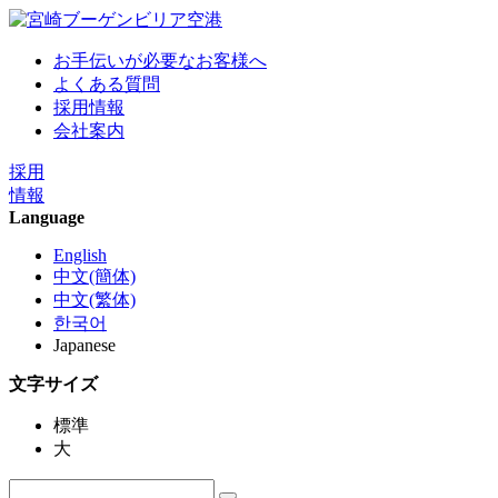
お手伝いが必要なお客様へ
よくある質問
採用情報
会社案内
採用
情報
Language
English
中文(簡体)
中文(繁体)
한국어
Japanese
文字サイズ
標準
大