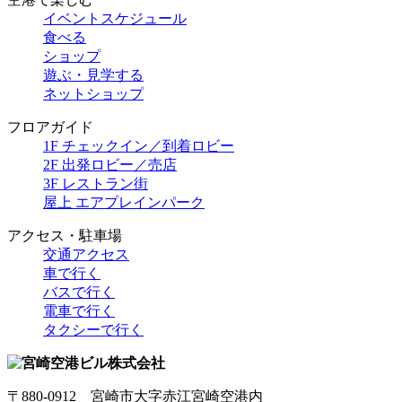
イベントスケジュール
食べる
ショップ
遊ぶ・見学する
ネットショップ
フロアガイド
1F チェックイン／到着ロビー
2F 出発ロビー／売店
3F レストラン街
屋上 エアプレインパーク
アクセス・駐車場
交通アクセス
車で行く
バスで行く
電車で行く
タクシーで行く
〒880-0912 宮崎市大字赤江宮崎空港内