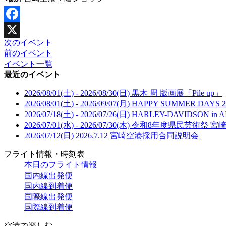
Facebook
次のイベント
X
前のイベント
イベント一覧
最近のイベント
2026/08/01(土) - 2026/08/30(日)
黒木 周 版画展「Pile up」
2026/08/01(土) - 2026/09/07(月)
HAPPY SUMMER DAYS 2
2026/07/18(土) - 2026/07/26(日)
HARLEY-DAVIDSON in A
2026/07/01(水) - 2026/07/30(木)
令和8年度県民芸術祭 宮
2026/07/12(日)
2026.7.12 宮崎空港採用合同説明会
フライト情報・時刻表
本日のフライト情報
国内線出発便
国内線到着便
国際線出発便
国際線到着便
空港で楽しむ