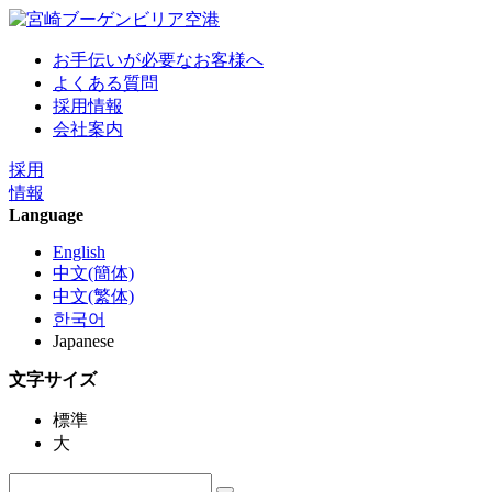
お手伝いが必要なお客様へ
よくある質問
採用情報
会社案内
採用
情報
Language
English
中文(簡体)
中文(繁体)
한국어
Japanese
文字サイズ
標準
大