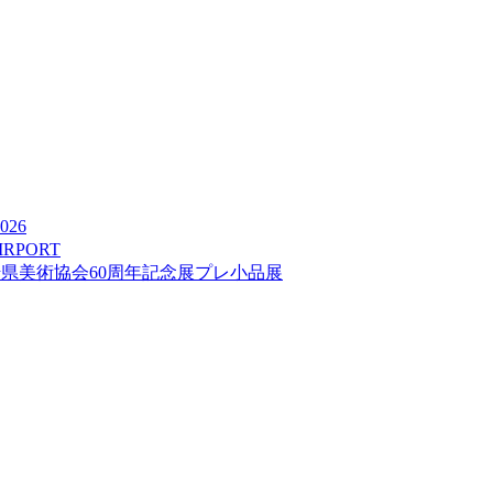
026
IRPORT
崎県美術協会60周年記念展プレ小品展