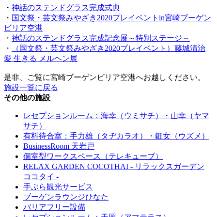
・
神話のステンドグラス完成式典
・
国文祭・芸文祭みやざき2020プレイベントin宮崎ブーゲン
ビリア空港
・
神話のステンドグラス完成記念展～特別ステージ～
・
（国文祭・芸文祭みやざき2020プレイベント）藤城清治
愛 生きる メルヘン展
是非、ご覧に宮崎ブーゲンビリア空港へお越しください。
施設一覧に戻る
その他の施設
レセプションルーム：海幸（ウミサチ）・山幸（ヤマ
サチ）
有料待合室：手力雄（タヂカラオ）・鈿女（ウズメ）
BusinessRoom 天岩戸
個室型ワークスペース（テレキューブ）
RELAX GARDEN COCOTHAI - リラックスガーデン
ココタイ -
手ぶら観光サービス
ブーゲンラウンジひなた
バリアフリー設備