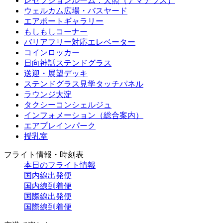
レセプションルーム：天照（アマテラス）
ウェルカム広場・バスヤード
エアポートギャラリー
もしもしコーナー
バリアフリー対応エレベーター
コインロッカー
日向神話ステンドグラス
送迎・展望デッキ
ステンドグラス見学タッチパネル
ラウンジ大淀
タクシーコンシェルジュ
インフォメーション（総合案内）
エアプレインパーク
授乳室
フライト情報・時刻表
本日のフライト情報
国内線出発便
国内線到着便
国際線出発便
国際線到着便