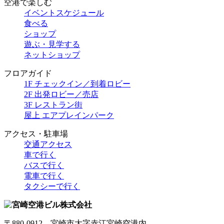
空港で楽しむ
イベントスケジュール
食べる
ショップ
遊ぶ・見学する
ネットショップ
フロアガイド
1F チェックイン／到着ロビー
2F 出発ロビー／売店
3F レストラン街
屋上 エアプレインパーク
アクセス・駐車場
交通アクセス
車で行く
バスで行く
電車で行く
タクシーで行く
〒880-0912 宮崎市大字赤江宮崎空港内