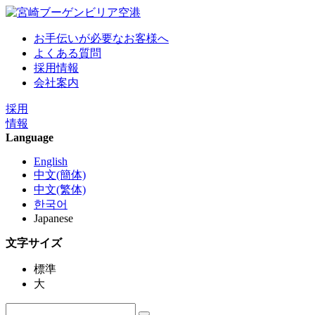
お手伝いが必要なお客様へ
よくある質問
採用情報
会社案内
採用
情報
Language
English
中文(簡体)
中文(繁体)
한국어
Japanese
文字サイズ
標準
大