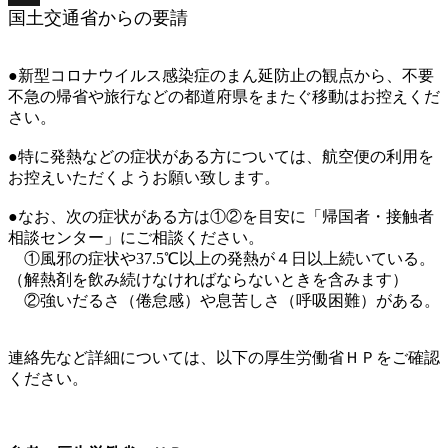
国土交通省からの要請
X
●新型コロナウイルス感染症のまん延防止の観点から、不要
不急の帰省や旅行などの都道府県をまたぐ移動はお控えくだ
さい。
●特に発熱などの症状がある方については、航空便の利用を
お控えいただくようお願い致します。
●なお、次の症状がある方は①②を目安に「帰国者・接触者
相談センター」にご相談ください。
①風邪の症状や37.5℃以上の発熱が４日以上続いている。
（解熱剤を飲み続けなければならないときを含みます）
②強いだるさ（倦怠感）や息苦しさ（呼吸困難）がある。
連絡先など詳細については、以下の厚生労働省ＨＰをご確認
ください。