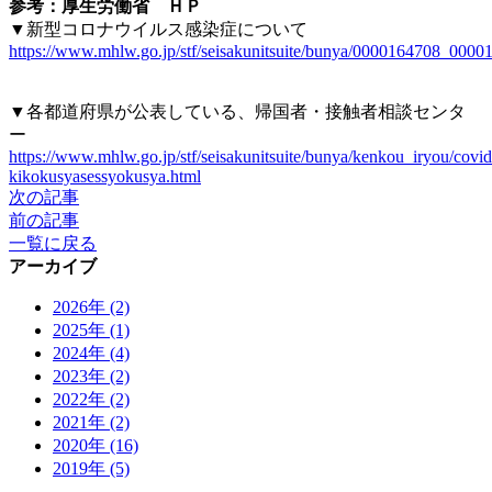
参考：厚生労働省 ＨＰ
▼新型コロナウイルス感染症について
https://www.mhlw.go.jp/stf/seisakunitsuite/bunya/0000164708_000
▼各都道府県が公表している、帰国者・接触者相談センタ
ー
https://www.mhlw.go.jp/stf/seisakunitsuite/bunya/kenkou_iryou/covi
kikokusyasessyokusya.html
次の記事
前の記事
一覧に戻る
アーカイブ
2026年 (2)
2025年 (1)
2024年 (4)
2023年 (2)
2022年 (2)
2021年 (2)
2020年 (16)
2019年 (5)