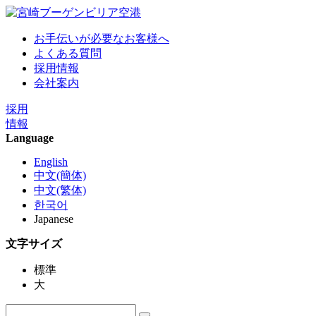
お手伝いが必要なお客様へ
よくある質問
採用情報
会社案内
採用
情報
Language
English
中文(簡体)
中文(繁体)
한국어
Japanese
文字サイズ
標準
大