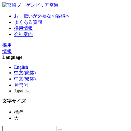
お手伝いが必要なお客様へ
よくある質問
採用情報
会社案内
採用
情報
Language
English
中文(簡体)
中文(繁体)
한국어
Japanese
文字サイズ
標準
大