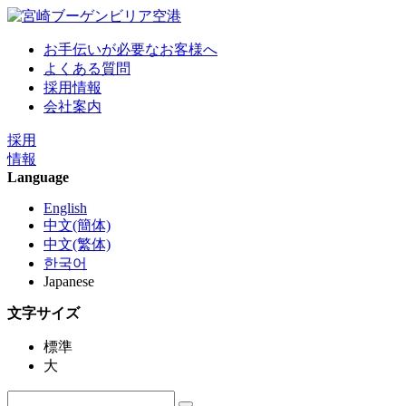
お手伝いが必要なお客様へ
よくある質問
採用情報
会社案内
採用
情報
Language
English
中文(簡体)
中文(繁体)
한국어
Japanese
文字サイズ
標準
大