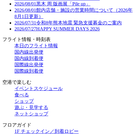
2026/08/01
黒木 周 版画展「Pile up」
2026/08/01
館内店舗・施設の営業時間について（2026年
8月1日更新）
2026/07/31
令和8年熊本地震 緊急支援募金のご案内
2026/07/27
HAPPY SUMMER DAYS 2026
フライト情報・時刻表
本日のフライト情報
国内線出発便
国内線到着便
国際線出発便
国際線到着便
空港で楽しむ
イベントスケジュール
食べる
ショップ
遊ぶ・見学する
ネットショップ
フロアガイド
1F チェックイン／到着ロビー