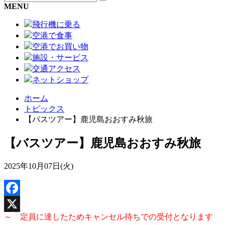
MENU
飛行機に乗る
空港で食事
空港でお買い物
施設・サービス
交通アクセス
ネットショップ
ホーム
トピックス
【バスツアー】鹿児島おおすみ秋旅
【バスツアー】鹿児島おおすみ秋旅
2025年10月07日(火)
Facebook
～ 定員に達したためキャンセル待ちでの受付となります
X