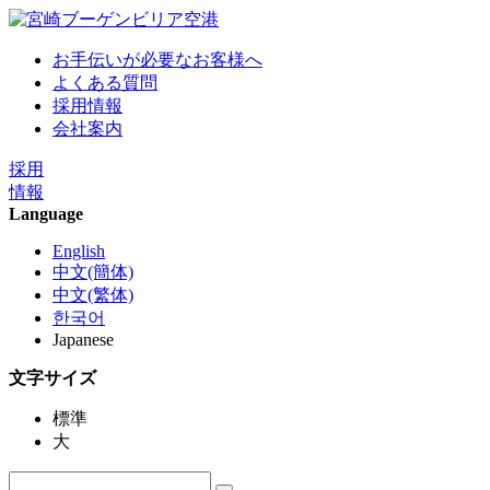
お手伝いが必要なお客様へ
よくある質問
採用情報
会社案内
採用
情報
Language
English
中文(簡体)
中文(繁体)
한국어
Japanese
文字サイズ
標準
大