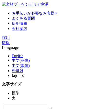
お手伝いが必要なお客様へ
よくある質問
採用情報
会社案内
採用
情報
Language
English
中文(簡体)
中文(繁体)
한국어
Japanese
文字サイズ
標準
大