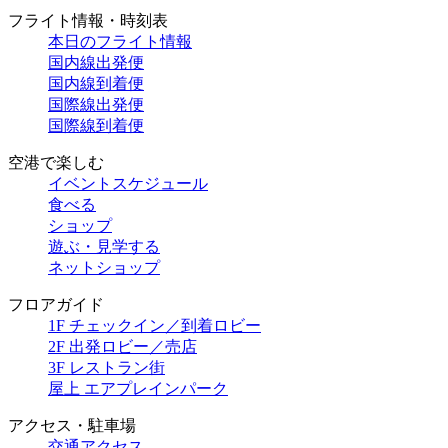
フライト情報・時刻表
本日のフライト情報
国内線出発便
国内線到着便
国際線出発便
国際線到着便
空港で楽しむ
イベントスケジュール
食べる
ショップ
遊ぶ・見学する
ネットショップ
フロアガイド
1F チェックイン／到着ロビー
2F 出発ロビー／売店
3F レストラン街
屋上 エアプレインパーク
アクセス・駐車場
交通アクセス