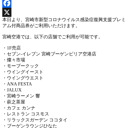
Facebook
本日より、宮崎市新型コロナウイルス感染症復興支援プレミ
X
アム付商品券がご利用いただけます。
宮崎空港では、以下の店舗でご利用が可能です。
・1F売店
・セブン-イレブン 宮崎ブーゲンビリア空港店
・燦々市場
・モーブークック
・ウイングイースト
・ウイングウエスト
・ANA FESTA
・JALUX
・宮崎ラーメン 響
・萩之茶屋
・カフェ カンナ
・レストラン コスモス
・リラックスガーデン ココタイ
・ブーゲンラウンジひなた