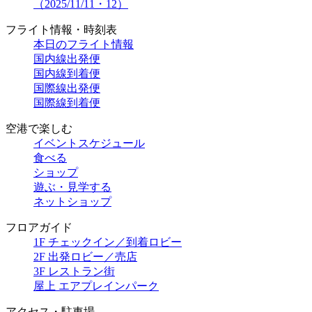
（2025/11/11・12）
フライト情報・時刻表
本日のフライト情報
国内線出発便
国内線到着便
国際線出発便
国際線到着便
空港で楽しむ
イベントスケジュール
食べる
ショップ
遊ぶ・見学する
ネットショップ
フロアガイド
1F チェックイン／到着ロビー
2F 出発ロビー／売店
3F レストラン街
屋上 エアプレインパーク
アクセス・駐車場