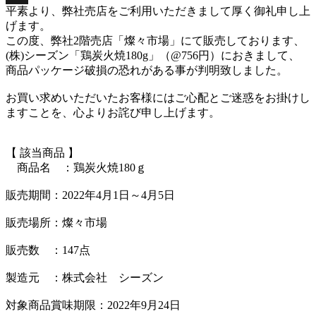
平素より、弊社売店をご利用いただきまして厚く御礼申し上
X
げます。
この度、弊社2階売店「燦々市場」にて販売しております、
(株)シーズン「鶏炭火焼180g」（@756円）におきまして、
商品パッケージ破損の恐れがある事が判明致しました。
お買い求めいただいたお客様にはご心配とご迷惑をお掛けし
ますことを、心よりお詫び申し上げます。
【 該当商品 】
商品名 ：鶏炭火焼180ｇ
販売期間：2022年4月1日～4月5日
販売場所：燦々市場
販売数 ：147点
製造元 ：株式会社 シーズン
対象商品賞味期限：2022年9月24日