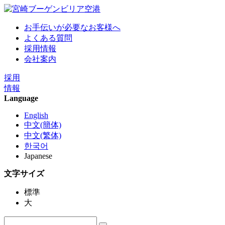
お手伝いが必要なお客様へ
よくある質問
採用情報
会社案内
採用
情報
Language
English
中文(簡体)
中文(繁体)
한국어
Japanese
文字サイズ
標準
大