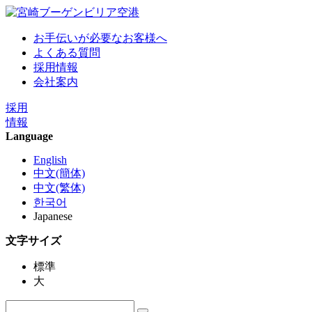
お手伝いが必要なお客様へ
よくある質問
採用情報
会社案内
採用
情報
Language
English
中文(簡体)
中文(繁体)
한국어
Japanese
文字サイズ
標準
大