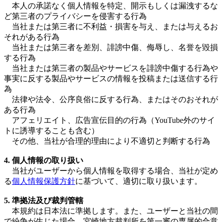
本人の承諾なく個人情報を特定、開示もしくは漏洩するな
ど第三者のプライバシーを侵害する行為
当社または第三者に不利益・損害を与え、または与えるお
それがある行為
当社または第三者を差別、誹謗中傷、侮辱し、名誉を毀損
する行為
当社または第三者の製品やサービスを誹謗中傷する行為や
事実に反する製品やサービスの情報を投稿または送信する行
為
法律や法令、公序良俗に反する行為、またはそのおそれが
ある行為
アフェリエイト、広告宣伝目的の行為（YouTube外のサイ
トに誘導することも含む）
その他、当社が合理的理由により不適切と判断する行為
4. 個人情報の取り扱い
当社がユーザーから個人情報を取得する場合、当社が定め
る
個人情報保護方針
に基づいて、適切に取り扱います。
5. 準拠法及び裁判管轄
本規約は日本法に準拠します。また、ユーザーと当社の間
で紛争が生じた場合、宮崎地方裁判所を第一審の専属的合意