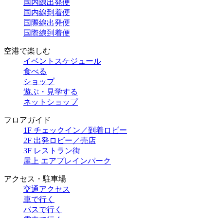
国内線出発便
国内線到着便
国際線出発便
国際線到着便
空港で楽しむ
イベントスケジュール
食べる
ショップ
遊ぶ・見学する
ネットショップ
フロアガイド
1F チェックイン／到着ロビー
2F 出発ロビー／売店
3F レストラン街
屋上 エアプレインパーク
アクセス・駐車場
交通アクセス
車で行く
バスで行く