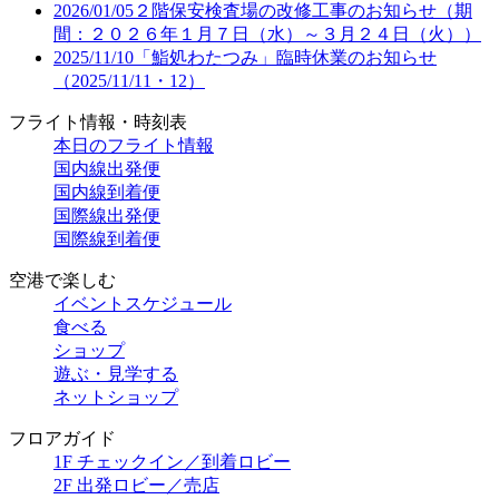
2026/01/05
２階保安検査場の改修工事のお知らせ（期
間：２０２６年１月７日（水）～３月２４日（火））
2025/11/10
「鮨処わたつみ」臨時休業のお知らせ
（2025/11/11・12）
フライト情報・時刻表
本日のフライト情報
国内線出発便
国内線到着便
国際線出発便
国際線到着便
空港で楽しむ
イベントスケジュール
食べる
ショップ
遊ぶ・見学する
ネットショップ
フロアガイド
1F チェックイン／到着ロビー
2F 出発ロビー／売店