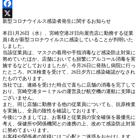
Facebook
新型コロナウイルス感染者発生に関するお知らせ
X
本日1月26日（水）、宮崎空港2F日向屋売店に勤務する従業
員1名が新型コロナウイルスに感染していることが判明いた
しました。
当該従業員は、マスクの着用や手指消毒など感染防止対策に
努めていたほか、店舗においても頻繁にアルコール消毒を実
施するなどしておりましたが、今月26日に発熱し病院に行っ
たところ、PCR検査を受けて、26日夕方に感染確認がなされ
たものであります。
当社では、連絡を受けた時点で直ちに店舗の消毒を完了して
おり、宮崎空港ターミナルの運営及び航空機の運航に支障は
ございません。
また、同じ店舗に勤務する他の従業員についても、抗原検査
を実施し、全員の陰性を確認しております。
今後につきましては、お客様と従業員の安全確保を最優先に
考え、保健所や関係機関との連携の上、改めて感染防止対策
に努めてまいります。
お客様や関係者の皆様にはご心配とご迷惑をおかけします