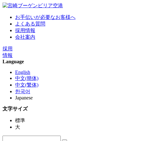
お手伝いが必要なお客様へ
よくある質問
採用情報
会社案内
採用
情報
Language
English
中文(簡体)
中文(繁体)
한국어
Japanese
文字サイズ
標準
大