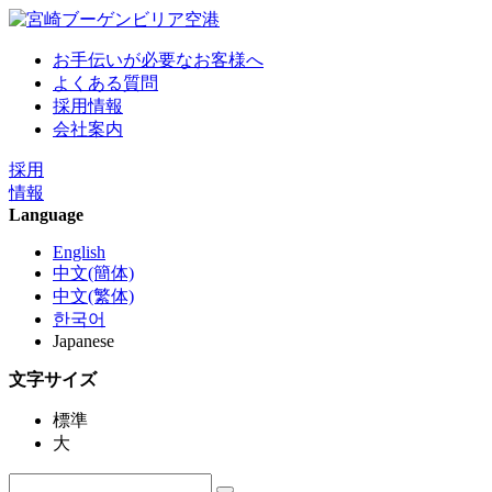
お手伝いが必要なお客様へ
よくある質問
採用情報
会社案内
採用
情報
Language
English
中文(簡体)
中文(繁体)
한국어
Japanese
文字サイズ
標準
大