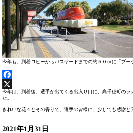
今年も、到着ロビーからバスヤードまでの約５０ｍに「ブー
Facebook
今年は、到着後、選手が出てくる出入り口に、高千穂町のラ
X
た。
きれいな花々とその香りで、選手の皆様に、少しでも感謝と
2021年1月31日