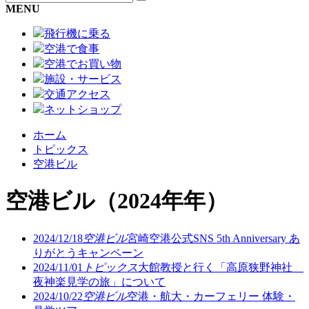
MENU
飛行機に乗る
空港で食事
空港でお買い物
施設・サービス
交通アクセス
ネットショップ
ホーム
トピックス
空港ビル
空港ビル
（2024年年）
2024/12/18
空港ビル
宮崎空港公式SNS 5th Anniversary あ
りがとうキャンペーン
2024/11/01
トピックス
大館教授と行く「高原狭野神社
夜神楽見学の旅」について
2024/10/22
空港ビル
空港・航大・カーフェリー 体験・