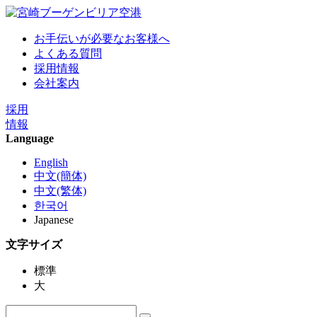
お手伝いが必要なお客様へ
よくある質問
採用情報
会社案内
採用
情報
Language
English
中文(簡体)
中文(繁体)
한국어
Japanese
文字サイズ
標準
大