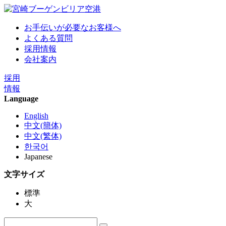
お手伝いが必要なお客様へ
よくある質問
採用情報
会社案内
採用
情報
Language
English
中文(簡体)
中文(繁体)
한국어
Japanese
文字サイズ
標準
大