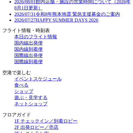
2026/08/01
館内店舗・施設の営業時間について（2026年
8月1日更新）
2026/07/31
令和8年熊本地震 緊急支援募金のご案内
2026/07/27
HAPPY SUMMER DAYS 2026
フライト情報・時刻表
本日のフライト情報
国内線出発便
国内線到着便
国際線出発便
国際線到着便
空港で楽しむ
イベントスケジュール
食べる
ショップ
遊ぶ・見学する
ネットショップ
フロアガイド
1F チェックイン／到着ロビー
2F 出発ロビー／売店