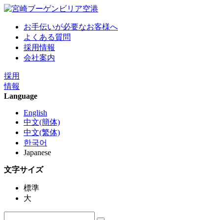
お手伝いが必要なお客様へ
よくある質問
採用情報
会社案内
採用
情報
Language
English
中文(簡体)
中文(繁体)
한국어
Japanese
文字サイズ
標準
大