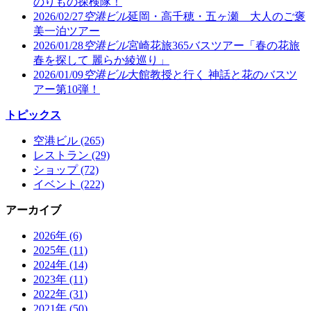
のりもの探検隊！
2026/02/27
空港ビル
延岡・高千穂・五ヶ瀬 大人のご褒
美一泊ツアー
2026/01/28
空港ビル
宮崎花旅365バスツアー「春の花旅
春を探して 麗らか綾巡り」
2026/01/09
空港ビル
大館教授と行く 神話と花のバスツ
アー第10弾！
トピックス
空港ビル (265)
レストラン (29)
ショップ (72)
イベント (222)
アーカイブ
2026年 (6)
2025年 (11)
2024年 (14)
2023年 (11)
2022年 (31)
2021年 (50)