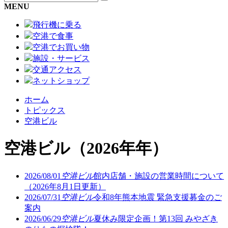
MENU
飛行機に乗る
空港で食事
空港でお買い物
施設・サービス
交通アクセス
ネットショップ
ホーム
トピックス
空港ビル
空港ビル
（2026年年）
2026/08/01
空港ビル
館内店舗・施設の営業時間について
（2026年8月1日更新）
2026/07/31
空港ビル
令和8年熊本地震 緊急支援募金のご
案内
2026/06/29
空港ビル
夏休み限定企画！第13回 みやざき