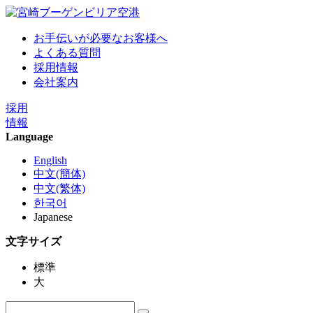
お手伝いが必要なお客様へ
よくある質問
採用情報
会社案内
採用
情報
Language
English
中文(簡体)
中文(繁体)
한국어
Japanese
文字サイズ
標準
大