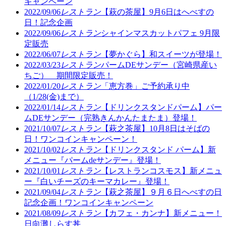
キャンペーン
2022/09/06
レストラン
【萩の茶屋】9月6日はへべすの
日！記念企画
2022/09/06
レストラン
シャインマスカットパフェ 9月限
定販売
2022/06/07
レストラン
【夢かぐら】和スイーツが登場！
2022/03/23
レストラン
パームDEサンデー（宮崎県産い
ちご） 期間限定販売！
2022/01/20
レストラン
「恵方巻」ご予約承り中
（1/28(金)まで）
2022/01/14
レストラン
【ドリンクスタンドパーム】パー
ムDEサンデー（完熟きんかんたまたま）登場！
2021/10/07
レストラン
【萩之茶屋】10月8日はそばの
日！ワンコインキャンペーン！
2021/10/02
レストラン
【ドリンクスタンド パーム】新
メニュー『パームdeサンデー』登場！
2021/10/01
レストラン
【レストランコスモス】新メニュ
ー『白いチーズのキーマカレー』登場！
2021/09/04
レストラン
【萩之茶屋】９月６日へべすの日
記念企画！ワンコインキャンペーン
2021/08/09
レストラン
【カフェ・カンナ】新メニュー！
日向灘しらす丼