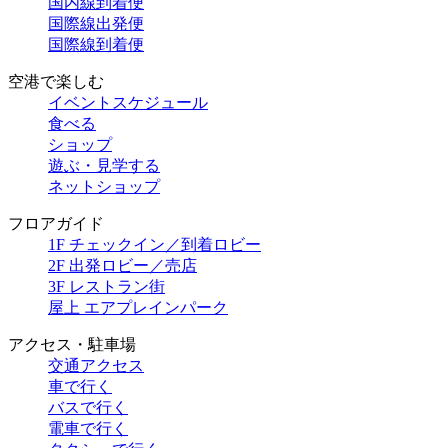
国内線到着便
国際線出発便
国際線到着便
空港で楽しむ
イベントスケジュール
食べる
ショップ
遊ぶ・見学する
ネットショップ
フロアガイド
1F チェックイン／到着ロビー
2F 出発ロビー／売店
3F レストラン街
屋上 エアプレインパーク
アクセス・駐車場
交通アクセス
車で行く
バスで行く
電車で行く