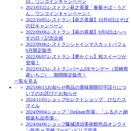
日」ワンコインキャンペーン
2023/03/22
レストラン
萩之茶屋「春菊そば・うど
ん」ワンコインキャンペーン！
2022/10/05
レストラン
【萩之茶屋】10月8日はそば
の日キャンペーン
2022/09/06
レストラン
【萩の茶屋】9月6日はへべ
すの日！記念企画
2022/09/06
レストラン
シャインマスカットパフェ
9月限定販売
2022/06/07
レストラン
【夢かぐら】和スイーツが
登場！
2022/03/23
レストラン
パームDEサンデー（宮崎県
産いちご） 期間限定販売！
一覧を見る
2025/08/13
お知らせ
商品の賞味期限印字誤りにつ
いてのお詫びとお知らせ
2024/11/03
ショップ
セレクトショップ ひなたス
マイル
2024/09/04
ショップ
「Dekitate市場」「ふるさと納
税返礼品市場」
2024/04/06
ショップ
藤城清治美術館作品オンライ
ン販売 in 宮崎ブーゲンビリア空港