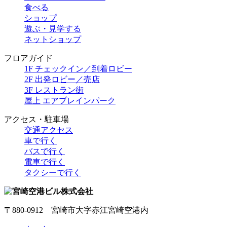
食べる
ショップ
遊ぶ・見学する
ネットショップ
フロアガイド
1F チェックイン／到着ロビー
2F 出発ロビー／売店
3F レストラン街
屋上 エアプレインパーク
アクセス・駐車場
交通アクセス
車で行く
バスで行く
電車で行く
タクシーで行く
〒880-0912 宮崎市大字赤江宮崎空港内