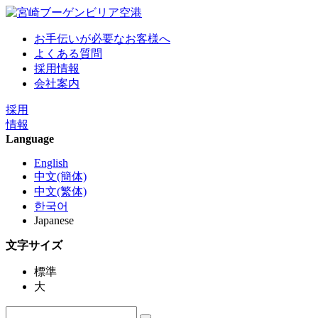
お手伝いが必要なお客様へ
よくある質問
採用情報
会社案内
採用
情報
Language
English
中文(簡体)
中文(繁体)
한국어
Japanese
文字サイズ
標準
大