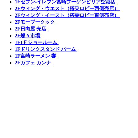
1F
セブン-イレブン宮崎ブーゲンビリア空港店
2F
ウィング・ウエスト（搭乗ロビー西側売店）
2F
ウィング・イースト（搭乗ロビー東側売店）
2F
モーブークック
2F
日向屋 売店
2F
燦々市場
1F
1Ｆショールーム
1F
ドリンクスタンド パーム
1F
宮崎ラーメン 響
2F
カフェ カンナ