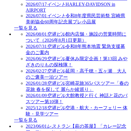
2026/07/17
イベント
HARLEY-DAVIDSON in
AIRPORT
2026/07/01
イベント
令和8年度県民芸術祭 宮崎県
美術協会60周年記念展プレ小品展
一覧を見る
2026/08/01
空港ビル
館内店舗・施設の営業時間に
ついて（2026年8月1日更新）
2026/07/31
空港ビル
令和8年熊本地震 緊急支援募
金のご案内
2026/06/29
空港ビル
夏休み限定企画！第13回 みや
ざきのりもの探検隊！
2026/02/27
空港ビル
延岡・高千穂・五ヶ瀬 大人
のご褒美一泊ツアー
2026/01/28
空港ビル
宮崎花旅365バスツアー「春の
花旅 春を探して 麗らか綾巡り」
2026/01/09
空港ビル
大館教授と行く 神話と花のバ
スツアー第10弾！
2025/12/18
空港ビル
空港・航大・カーフェリー 体
験・見学ツアー
一覧を見る
2023/06/01
レストラン
【萩の茶屋】「カレー記念