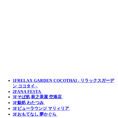
1F
RELAX GARDEN COCOTHAI - リラックスガーデ
ン ココタイ -
2F
ANA FESTA
3F
そば処 萩之茶屋 空港店
3F
鮨処 わたつみ
3F
ビューラウンジ マリィリア
3F
おもてなし 夢かぐら