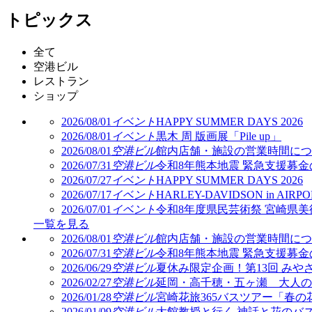
トピックス
全て
空港ビル
レストラン
ショップ
2026/08/01
イベント
HAPPY SUMMER DAYS 2026
2026/08/01
イベント
黒木 周 版画展「Pile up」
2026/08/01
空港ビル
館内店舗・施設の営業時間につい
2026/07/31
空港ビル
令和8年熊本地震 緊急支援募
2026/07/27
イベント
HAPPY SUMMER DAYS 2026
2026/07/17
イベント
HARLEY-DAVIDSON in AIRPO
2026/07/01
イベント
令和8年度県民芸術祭 宮崎県美
一覧を見る
2026/08/01
空港ビル
館内店舗・施設の営業時間につい
2026/07/31
空港ビル
令和8年熊本地震 緊急支援募
2026/06/29
空港ビル
夏休み限定企画！第13回 みや
2026/02/27
空港ビル
延岡・高千穂・五ヶ瀬 大人の
2026/01/28
空港ビル
宮崎花旅365バスツアー「春の
2026/01/09
空港ビル
大館教授と行く 神話と花のバス