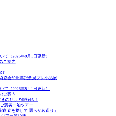
て（2026年8月1日更新）
金のご案内
RT
術協会60周年記念展プレ小品展
て（2026年8月1日更新）
金のご案内
ざきのりもの探検隊！
ご褒美一泊ツアー
花旅 春を探して 麗らか綾巡り」
ツアー第10弾！