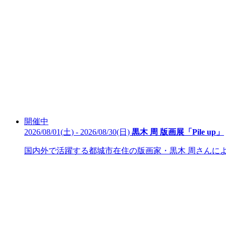
開催中
2026/08/01(土) - 2026/08/30(日)
黒木 周 版画展「Pile up」
国内外で活躍する都城市在住の版画家・黒木 周さんによ