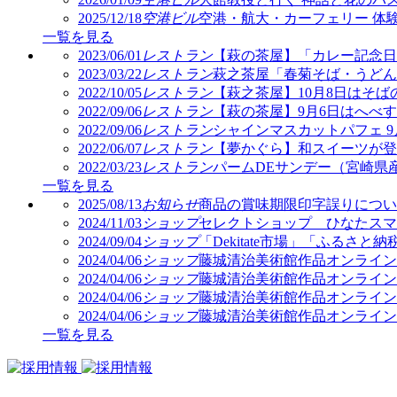
2025/12/18
空港ビル
空港・航大・カーフェリー 体
一覧を見る
2023/06/01
レストラン
【萩の茶屋】「カレー記念日
2023/03/22
レストラン
萩之茶屋「春菊そば・うどん
2022/10/05
レストラン
【萩之茶屋】10月8日はそ
2022/09/06
レストラン
【萩の茶屋】9月6日はへべ
2022/09/06
レストラン
シャインマスカットパフェ 
2022/06/07
レストラン
【夢かぐら】和スイーツが登
2022/03/23
レストラン
パームDEサンデー（宮崎県
一覧を見る
2025/08/13
お知らせ
商品の賞味期限印字誤りについ
2024/11/03
ショップ
セレクトショップ ひなたスマ
2024/09/04
ショップ
「Dekitate市場」「ふるさと
2024/04/06
ショップ
藤城清治美術館作品オンライン販売 i
2024/04/06
ショップ
藤城清治美術館作品オンライン販売 i
2024/04/06
ショップ
藤城清治美術館作品オンライン販売 i
2024/04/06
ショップ
藤城清治美術館作品オンライン販売 i
一覧を見る