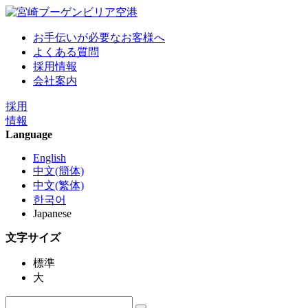
お手伝いが必要なお客様へ
よくある質問
採用情報
会社案内
採用
情報
Language
English
中文(簡体)
中文(繁体)
한국어
Japanese
文字サイズ
標準
大