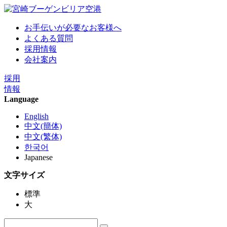
お手伝いが必要なお客様へ
よくある質問
採用情報
会社案内
採用
情報
Language
English
中文(簡体)
中文(繁体)
한국어
Japanese
文字サイズ
標準
大