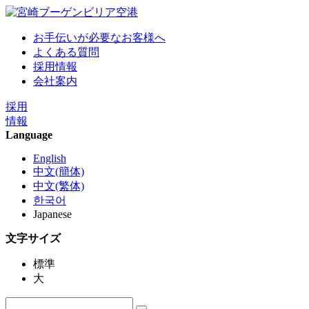
お手伝いが必要なお客様へ
よくある質問
採用情報
会社案内
採用
情報
Language
English
中文(簡体)
中文(繁体)
한국어
Japanese
文字サイズ
標準
大