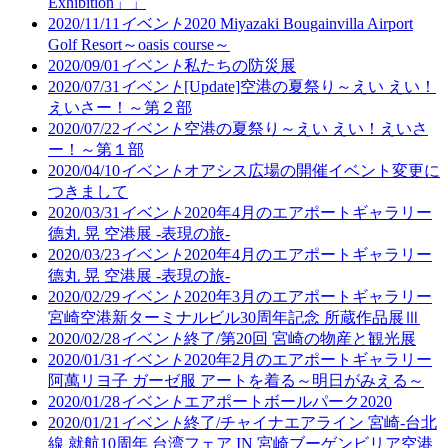
Exhibition」」
2020/11/11
イベント
2020 Miyazaki Bougainvilla Airport
Golf Resort～oasis course～
2020/09/01
イベント
私たちの防災展
2020/07/31
イベント
[Update]空港の夏祭り～えい えい！
えいさー！～第２部
2020/07/22
イベント
空港の夏祭り～えい えい！えいさ
ー！～第１部
2020/04/10
イベント
オアシス広場の開催イベント変更に
つきまして
2020/03/31
イベント
2020年4月のエアポートギャラリー
德丸 晃 空港展 -表現の旅-
2020/03/23
イベント
2020年4月のエアポートギャラリー
德丸 晃 空港展 -表現の旅-
2020/02/29
イベント
2020年3月のエアポートギャラリー
宮崎空港新ターミナルビル30周年記念 所蔵作品展Ⅲ
2020/02/28
イベント
終了/第20回 宮崎の物産と観光展
2020/01/31
イベント
2020年2月のエアポートギャラリー
阿萬リヨ子 ガーゼ服 アートを着る～明日がみえる～
2020/01/28
イベント
エアポートボールパーク2020
2020/01/21
イベント
終了/チャイナエアライン 宮崎-台北
線 就航10周年 台湾フェア IN 宮崎ブーゲンビリア空港