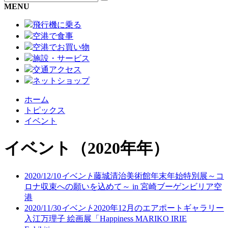
MENU
飛行機に乗る
空港で食事
空港でお買い物
施設・サービス
交通アクセス
ネットショップ
ホーム
トピックス
イベント
イベント
（2020年年）
2020/12/10
イベント
藤城清治美術館年末年始特別展～コ
ロナ収束への願いを込めて～ in 宮崎ブーゲンビリア空
港
2020/11/30
イベント
2020年12月のエアポートギャラリー
入江万理子 絵画展「Happiness MARIKO IRIE