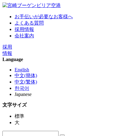
お手伝いが必要なお客様へ
よくある質問
採用情報
会社案内
採用
情報
Language
English
中文(簡体)
中文(繁体)
한국어
Japanese
文字サイズ
標準
大