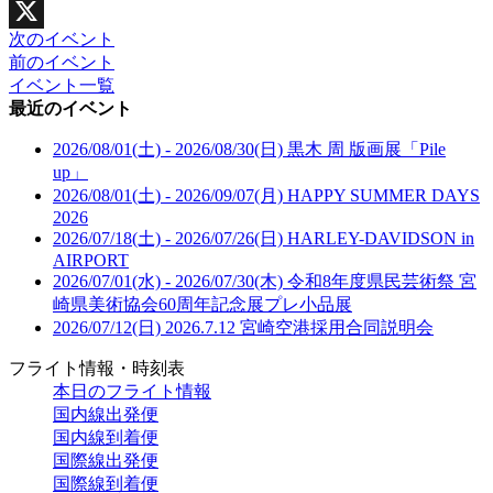
Facebook
次のイベント
X
前のイベント
イベント一覧
最近のイベント
2026/08/01(土) - 2026/08/30(日)
黒木 周 版画展「Pile
up」
2026/08/01(土) - 2026/09/07(月)
HAPPY SUMMER DAYS
2026
2026/07/18(土) - 2026/07/26(日)
HARLEY-DAVIDSON in
AIRPORT
2026/07/01(水) - 2026/07/30(木)
令和8年度県民芸術祭 宮
崎県美術協会60周年記念展プレ小品展
2026/07/12(日)
2026.7.12 宮崎空港採用合同説明会
フライト情報・時刻表
本日のフライト情報
国内線出発便
国内線到着便
国際線出発便
国際線到着便