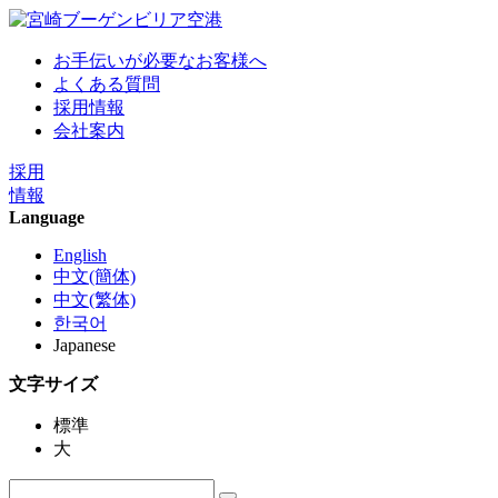
お手伝いが必要なお客様へ
よくある質問
採用情報
会社案内
採用
情報
Language
English
中文(簡体)
中文(繁体)
한국어
Japanese
文字サイズ
標準
大