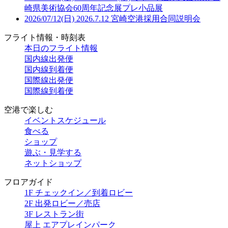
崎県美術協会60周年記念展プレ小品展
2026/07/12(日)
2026.7.12 宮崎空港採用合同説明会
フライト情報・時刻表
本日のフライト情報
国内線出発便
国内線到着便
国際線出発便
国際線到着便
空港で楽しむ
イベントスケジュール
食べる
ショップ
遊ぶ・見学する
ネットショップ
フロアガイド
1F チェックイン／到着ロビー
2F 出発ロビー／売店
3F レストラン街
屋上 エアプレインパーク