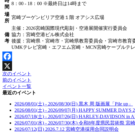
時
8：00 - 18：00 ※最終日は14時まで
間
場
宮崎ブーゲンビリア空港１階 オアシス広場
所
主催：2026宮崎国際現代彫刻・空港展開催実行委員会
備
協力：宮崎空港ビル株式会社
考
後援：宮崎県・宮崎市・宮崎県教育委員会・宮崎市教育委
UMKテレビ宮崎・エフエム宮崎・MCN宮崎ケーブルテ
Facebook
次のイベント
X
前のイベント
イベント一覧
最近のイベント
2026/08/01(土) - 2026/08/30(日)
黒木 周 版画展「Pile up」
2026/08/01(土) - 2026/09/07(月)
HAPPY SUMMER DAYS 2
2026/07/18(土) - 2026/07/26(日)
HARLEY-DAVIDSON in A
2026/07/01(水) - 2026/07/30(木)
令和8年度県民芸術祭 宮
2026/07/12(日)
2026.7.12 宮崎空港採用合同説明会