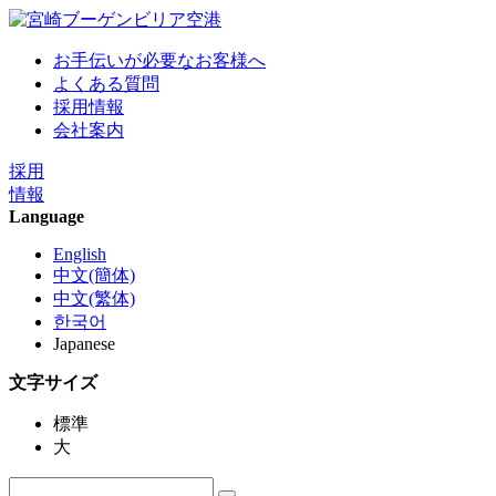
お手伝いが必要なお客様へ
よくある質問
採用情報
会社案内
採用
情報
Language
English
中文(簡体)
中文(繁体)
한국어
Japanese
文字サイズ
標準
大