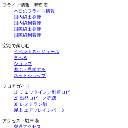
フライト情報・時刻表
本日のフライト情報
国内線出発便
国内線到着便
国際線出発便
国際線到着便
空港で楽しむ
イベントスケジュール
食べる
ショップ
遊ぶ・見学する
ネットショップ
フロアガイド
1F チェックイン／到着ロビー
2F 出発ロビー／売店
3F レストラン街
屋上 エアプレインパーク
アクセス・駐車場
交通アクセス