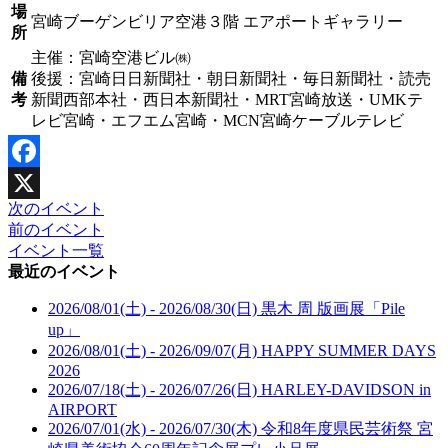
場
宮崎ブーゲンビリア空港３階 エアポートギャラリー
所
主催：宮崎空港ビル㈱
備
後援：宮崎日日新聞社・朝日新聞社・毎日新聞社・読売
考
新聞西部本社・西日本新聞社・MRT宮崎放送・UMKテ
レビ宮崎・エフエム宮崎・MCN宮崎ケーブルテレビ
Facebook
次のイベント
X
前のイベント
イベント一覧
最近のイベント
2026/08/01(土) - 2026/08/30(日)
黒木 周 版画展「Pile
up」
2026/08/01(土) - 2026/09/07(月)
HAPPY SUMMER DAYS
2026
2026/07/18(土) - 2026/07/26(日)
HARLEY-DAVIDSON in
AIRPORT
2026/07/01(水) - 2026/07/30(木)
令和8年度県民芸術祭 宮