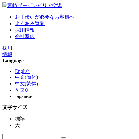
お手伝いが必要なお客様へ
よくある質問
採用情報
会社案内
採用
情報
Language
English
中文(簡体)
中文(繁体)
한국어
Japanese
文字サイズ
標準
大