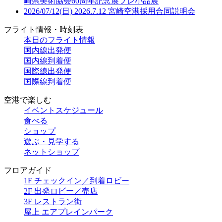
崎県美術協会60周年記念展プレ小品展
2026/07/12(日)
2026.7.12 宮崎空港採用合同説明会
フライト情報・時刻表
本日のフライト情報
国内線出発便
国内線到着便
国際線出発便
国際線到着便
空港で楽しむ
イベントスケジュール
食べる
ショップ
遊ぶ・見学する
ネットショップ
フロアガイド
1F チェックイン／到着ロビー
2F 出発ロビー／売店
3F レストラン街
屋上 エアプレインパーク